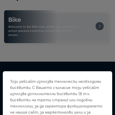
Bike
Welcome to the Bike Hub, where you will find an
action-packed collection of two-wheel films,
shows …
Този уебсайт използва технически необходими
Подобни
бисквитки. С Вашето съгласие този уебсайт
използва допълнителни бисквитки (в т.ч.
бисквитки на трети страни) или подобни
технологии, за да гарантира функционирането
на нашия сайт, за маркетингови цели и за