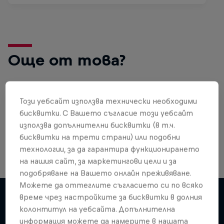
Още от това?
Този уебсайт използва технически необходими
Gaming
бисквитки. С Вашето съгласие този уебсайт
Level up with the latest games and esports news,
използва допълнителни бисквитки (в т.ч.
reviews and films. Learn tips on how to improve …
бисквитки на трети страни) или подобни
технологии, за да гарантира функционирането
на нашия сайт, за маркетингови цели и за
подобряване на Вашето онлайн преживяване.
Можете да оттеглите съгласието си по всяко
време чрез настройките за бисквитки в долния
колонтитул на уебсайта. Допълнителна
Подобни
информация можете да намерите в нашата