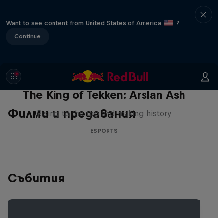
Want to see content from United States of America
?
Continue
The King of Tekken: Arslan Ash
Филми и предавания
Rising to the top and making history
ESPORTS
Събития