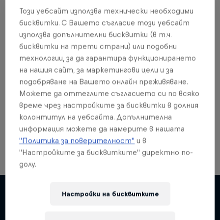
Този уебсайт използва технически необходими
бисквитки. С Вашето съгласие този уебсайт
използва допълнителни бисквитки (в т.ч.
бисквитки на трети страни) или подобни
Още от това?
технологии, за да гарантира функционирането
на нашия сайт, за маркетингови цели и за
подобряване на Вашето онлайн преживяване.
Можете да оттеглите съгласието си по всяко
Skateboarding
време чрез настройките за бисквитки в долния
колонтитул на уебсайта. Допълнителна
Welcome to the Red Bull Skateboarding hub, your
source for skateboarding news, videos, rider …
информация можете да намерите в нашата
"Политика за поверителност"
и в
"Настройките за бисквитките" директно по-
долу.
Настройки на бисквитките
Подобни