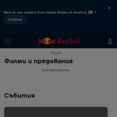
Want to see content from United States of America
?
Continue
Skate Tales
Discover the world of skate with Madars
Apse
Филми и предавания
5 сезони · 27 епизоди
SKATEBOARDING
Събития