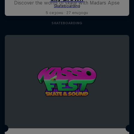
Discover the world of skate with Madars Apse
5 сезони · 27 епизоди
SKATEBOARDING