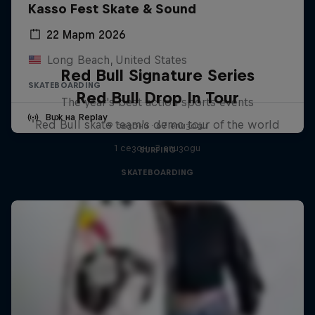
Kasso Fest Skate & Sound
22 Март 2026
Long Beach, United States
Red Bull Signature Series
SKATEBOARDING
Red Bull Drop In Tour
The year's best action sports events
Виж на Replay
Red Bull skate team's demo tour of the world
9 сезони · 67 епизоди
1 сезон · 3 епизоди
SURFING
SKATEBOARDING