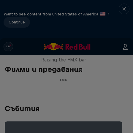
Want to see content from United States of America
?
Continue
Luc Ackermann: FMX Unloaded
Raising the FMX bar
Филми и предавания
1 сезон · 5 епизоди
FMX
Събития