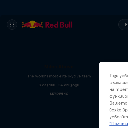
E
Miles Above
Този уе
The world’s most elite skydive team
съгласи
3 сезони · 24 епизоди
на трет
SKYDIVING
функцио
Вашето 
всяко в
уебсайт
"Полити