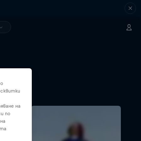
то
исквитки
яване на
и по
 на
ата