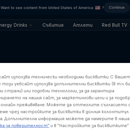
Continue
Want to see content from United States of America
?
nergy Drinks
Събития
Атлети
Red Bull TV
Подобни
бсайт използва технически необходими бисквитки. С Ваше
е този уебсайт използва допълнителни бисквитки (в т.ч. б
и страни) или подобни технологии, за да гарантира
нирането на нашия сайт, за маркетингови цели и за подобр
онлайн преживяване. Можете да оттеглите съгласието с
реме чрез настройките за бисквитки в долния колонтитул
а. Допълнителна информация можете да намерите в наш
ка за поверителност"
и в "Настройките за бисквитките"