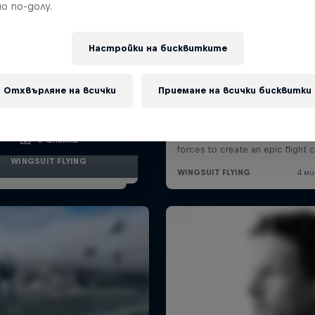
о по-долу.
Настройки на бисквитките
Отхвърляне на всички
Приемане на всички бисквитки
 these guys fly among
he shooting stars
3 Снимки
WINGSUIT FLYING