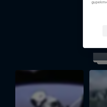
директн
Watch
t