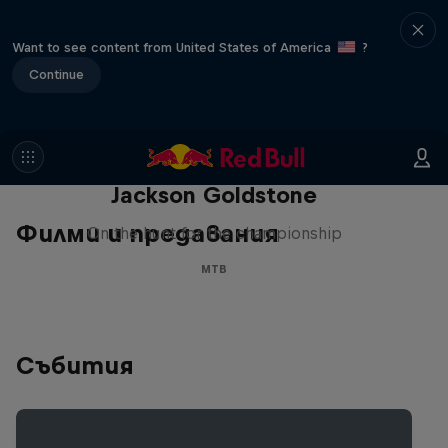
Want to see content from United States of America
?
Continue
The Search for Milliseconds:
Jackson Goldstone
Филми и предавания
On the hunt for the championship
MTB
Събития