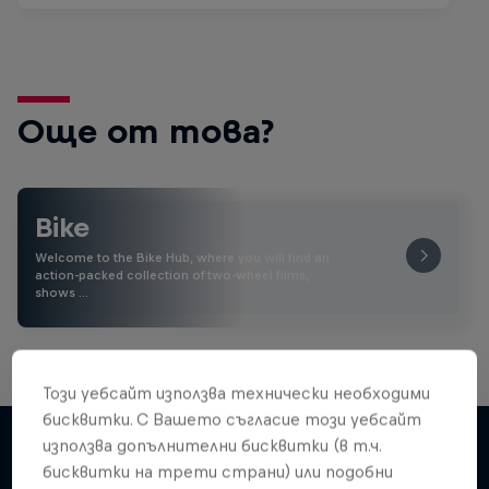
Още от това?
Bike
Welcome to the Bike Hub, where you will find an
action-packed collection of two-wheel films,
shows …
Този уебсайт използва технически необходими
бисквитки. С Вашето съгласие този уебсайт
използва допълнителни бисквитки (в т.ч.
бисквитки на трети страни) или подобни