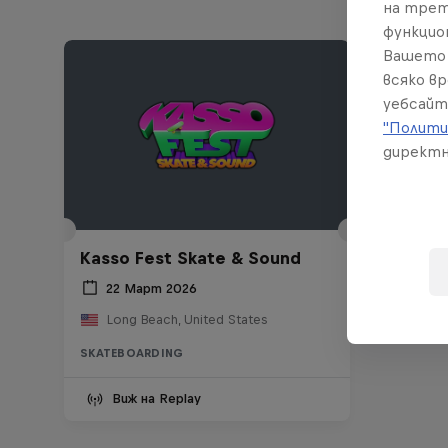
на трет
функцио
Вашето 
всяко в
уебсайт
"Полити
директн
Kasso Fest Skate & Sound
22 Март 2026
Long Beach, United States
SKATEBOARDING
Виж на Replay