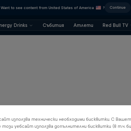
Continue
Want to see content from United States of America
?
nergy Drinks
Събития
Атлети
Red Bull TV
бсайт използва технически необходими бисквитки. С Ваше
е този уебсайт използва допълнителни бисквитки (в т.ч. б