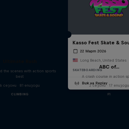
Kasso Fest Skate & So
22 Март 2026
Long Beach, United States
Ultimate Rush
ABC of...
SKATEBOARDING
d the scenes with action sports
best
A crash course in action s
Виж на Replay
6 сезони · 81 епизоди
2 сезони · 17 епизоди
CLIMBING
F1