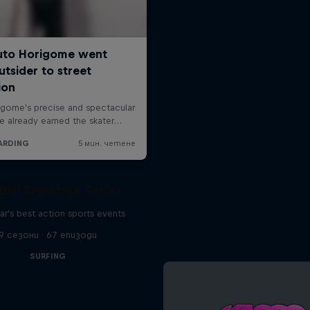
Bull Signature Series
ar's best action sports events
9 сезони · 67 епизоди
SURFING