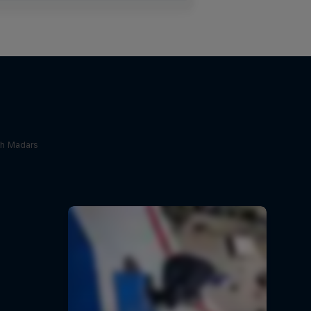
th Madars
и