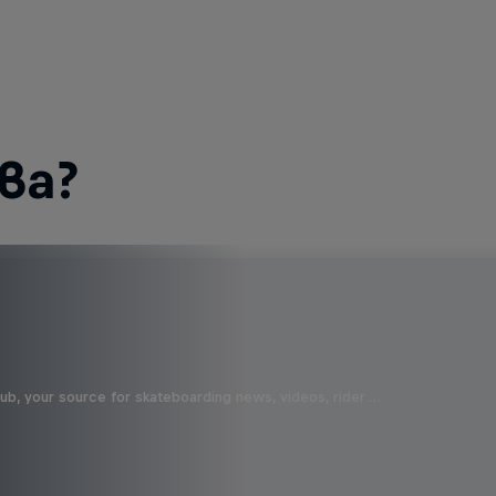
ва?
b, your source for skateboarding news, videos, rider …