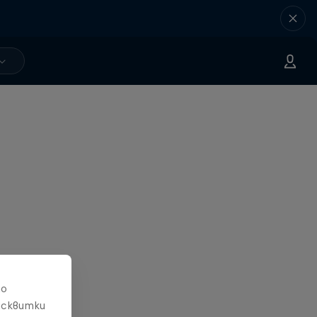
то
исквитки