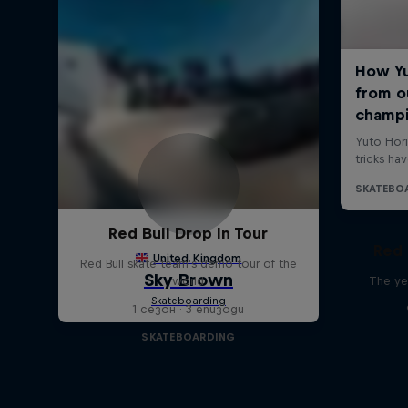
Red Bull Drop In Tour
Red 
Red Bull skate team's demo tour of the
world
The ye
1 сезон · 3 епизоди
SKATEBOARDING