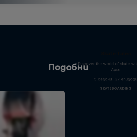
Skate Tales
Discover the world of skate wi
Подобни
Apse
5 сезони · 27 епизод
SKATEBOARDING