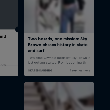
und
ports