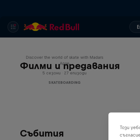
E
Skate Tales
Discover the world of skate with Madars
Филми и предавания
Apse
5 сезони · 27 епизоди
SKATEBOARDING
Този уе
Събития
съгласи