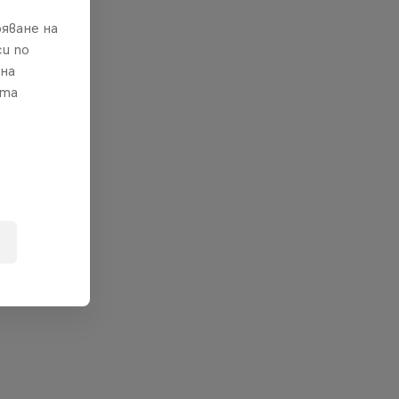
яване на
и по
 на
ата