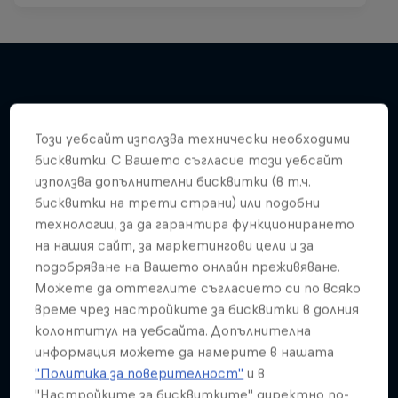
Подобни
Този уебсайт използва технически необходими
бисквитки. С Вашето съгласие този уебсайт
използва допълнителни бисквитки (в т.ч.
бисквитки на трети страни) или подобни
технологии, за да гарантира функционирането
на нашия сайт, за маркетингови цели и за
подобряване на Вашето онлайн преживяване.
Можете да оттеглите съгласието си по всяко
време чрез настройките за бисквитки в долния
колонтитул на уебсайта. Допълнителна
информация можете да намерите в нашата
"Политика за поверителност"
и в
"Настройките за бисквитките" директно по-