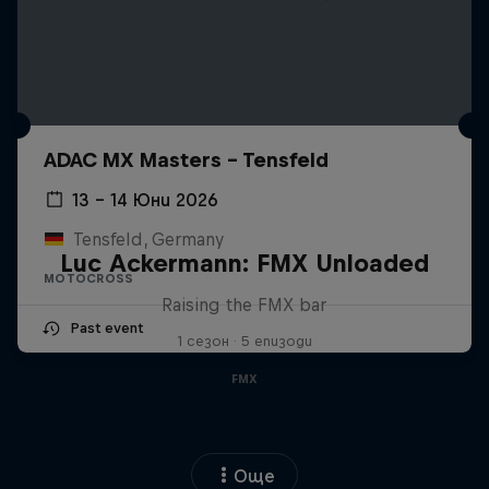
ADAC MX Masters – Tensfeld
13 – 14 Юни 2026
Tensfeld, Germany
Luc Ackermann: FMX Unloaded
MOTOCROSS
Raising the FMX bar
Past event
1 сезон · 5 епизоди
FMX
Още