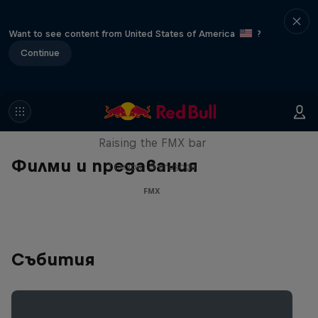
Want to see content from United States of America
?
Continue
Luc Ackermann: FMX Unloaded
Raising the FMX bar
Филми и предавания
1 сезон · 5 епизоди
FMX
Събития