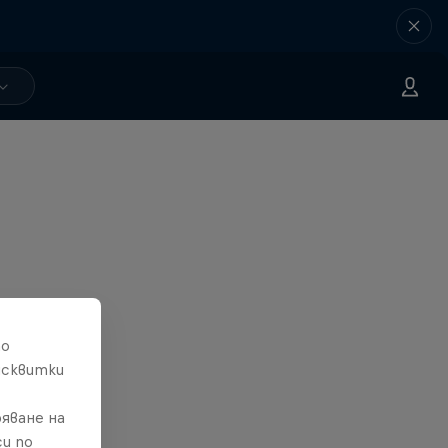
то
исквитки
яване на
и по