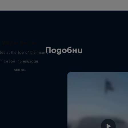
Winter Heroes
Подобни
tes at the top of their game
1 сезон · 15 епизоди
SKIING