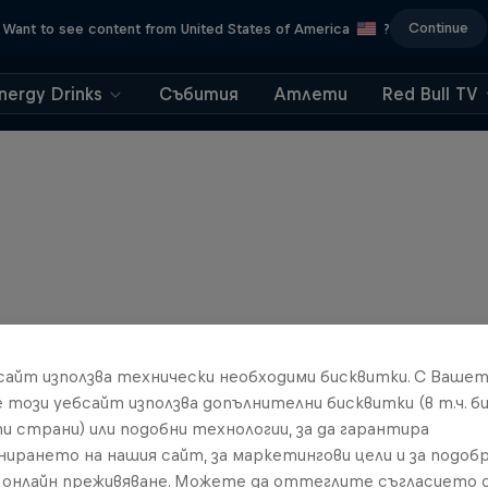
Continue
Want to see content from United States of America
?
nergy Drinks
Събития
Атлети
Red Bull TV
бсайт използва технически необходими бисквитки. С Ваше
е този уебсайт използва допълнителни бисквитки (в т.ч. б
и страни) или подобни технологии, за да гарантира
нирането на нашия сайт, за маркетингови цели и за подобр
онлайн преживяване. Можете да оттеглите съгласието с