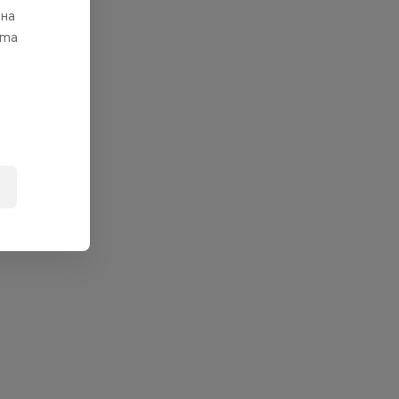
 на
ата