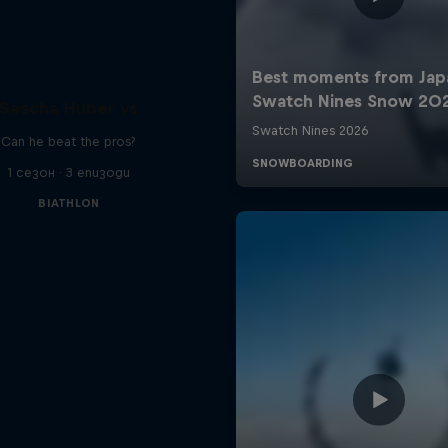
Sascha Huber vs
Can he beat the pros?
1 сезон · 3 епизоди
BIATHLON