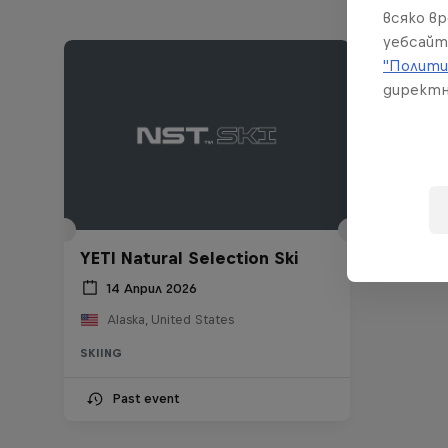
всяко в
уебсайт
"Полити
директн
YETI Natural Selection Ski
14 Април 2026
Alaska, United States
SKIING
Past event