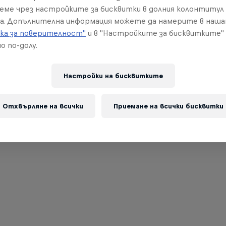
реме чрез настройките за бисквитки в долния колонтитул
а. Допълнителна информация можете да намерите в наш
ка за поверителност"
и в "Настройките за бисквитките"
о по-долу.
Настройки на бисквитките
Отхвърляне на всички
Приемане на всички бисквитки