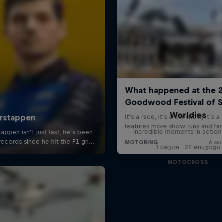
Worldies
Incredible moments in action
1 сезон · 22 епизоди
MOTOCROSS