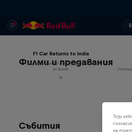
E
F1 Car Returns to India
Филми и предавания
The 2012 Indian GP-winning car in action
at Buddh
Formula
F1
Този уе
Събития
съгласи
на трет