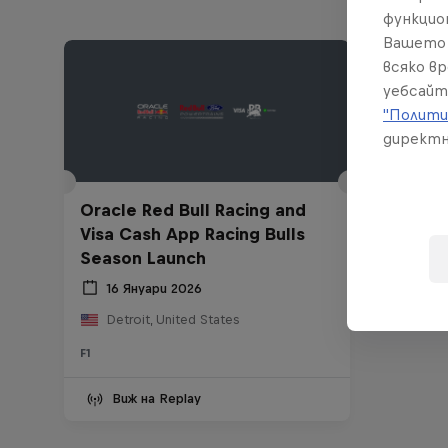
функцио
Вашето 
всяко в
уебсайт
"Полити
директн
Oracle Red Bull Racing and
Visa Cash App Racing Bulls
Season Launch
16 Януари 2026
Detroit, United States
F1
Виж на Replay