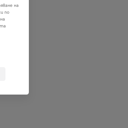
яване на
и по
 на
ата