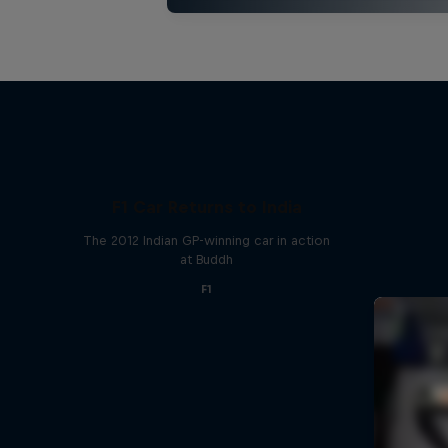
F1 Car Returns to India
The 2012 Indian GP-winning car in action
at Buddh
F1