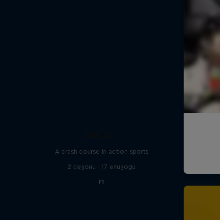
ABC of...
A crash course in action sports
2 сезони · 17 епизоди
F1