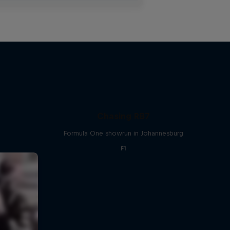
Chasing RB7
Formula One showrun in Johannesburg
F1