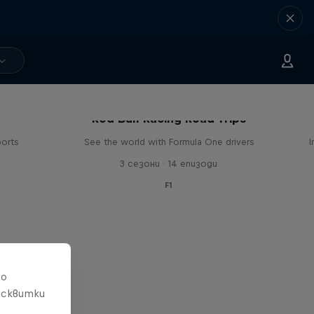
Red Bull Racing Road Trips
ports
See the world with Formula One drivers
I
3 сезони · 14 епизоди
F1
то
исквитки