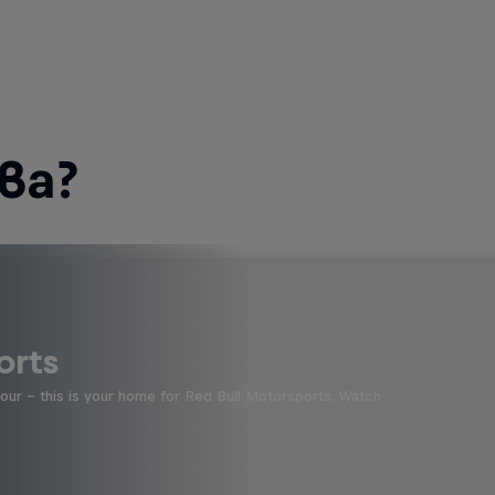
ва?
orts
four - this is your home for Red Bull Motorsports. Watch …