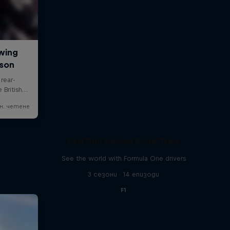
Red Bull Racing Road Trips
See the world with Formula One drivers
3 сезони · 14 епизоди
F1