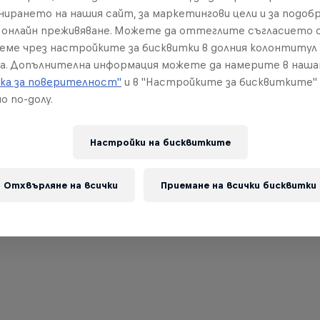
нирането на нашия сайт, за маркетингови цели и за подобр
онлайн преживяване. Можете да оттеглите съгласието с
реме чрез настройките за бисквитки в долния колонтитул
а. Допълнителна информация можете да намерите в наш
ка за поверителност"
и в "Настройките за бисквитките"
о по-долу.
Настройки на бисквитките
Отхвърляне на всички
Приемане на всички бисквитки