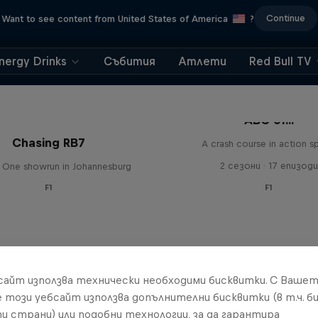
Continue
Want to see content from United States of America
?
nergy Drinks
Събития
Атлети
Red Bull TV
ABC of...
Chasing RB7
A crash course in action s
2 сезони · 17 епизоди
 One showrun in Johannesburg
F1
F1
бсайт използва технически необходими бисквитки. С Ваше
е този уебсайт използва допълнителни бисквитки (в т.ч. б
и страни) или подобни технологии, за да гарантира