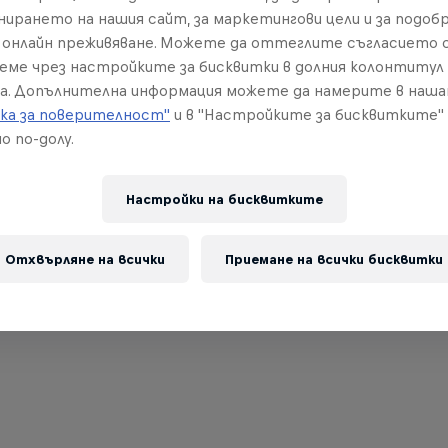
нирането на нашия сайт, за маркетингови цели и за подобр
онлайн преживяване. Можете да оттеглите съгласието с
реме чрез настройките за бисквитки в долния колонтитул
а. Допълнителна информация можете да намерите в наш
ка за поверителност"
и в "Настройките за бисквитките"
о по-долу.
Настройки на бисквитките
Отхвърляне на всички
Приемане на всички бисквитки