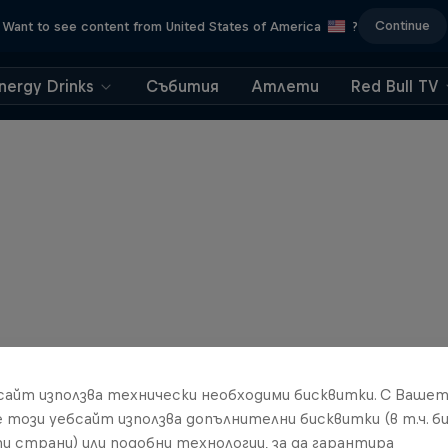
Continue
Want to see content from United States of America
?
nergy Drinks
Събития
Атлети
Red Bull TV
бсайт използва технически необходими бисквитки. С Ваше
е този уебсайт използва допълнителни бисквитки (в т.ч. б
и страни) или подобни технологии, за да гарантира