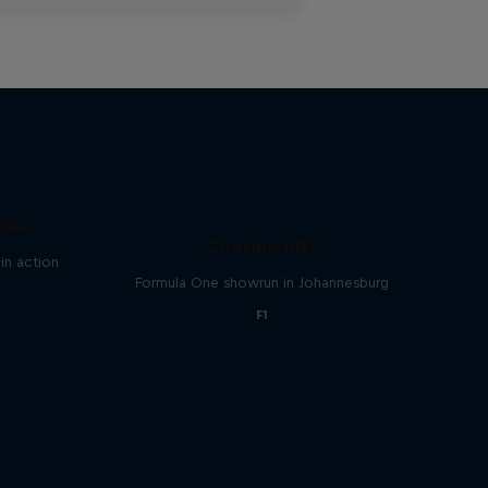
ndia
Chasing RB7
in action
Formula One showrun in Johannesburg
F1