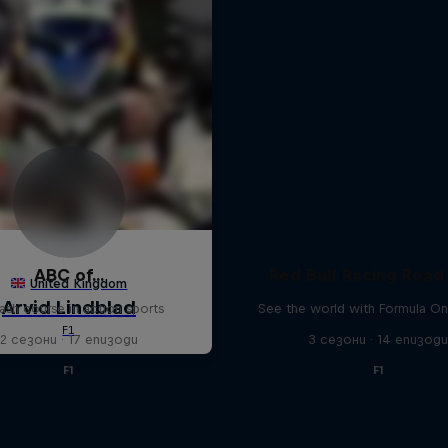
ABC of...
Red Bull Racing Road 
ash course in action sports
See the world with Formula On
2 сезони · 17 епизоди
3 сезони · 14 епизод
F1
F1