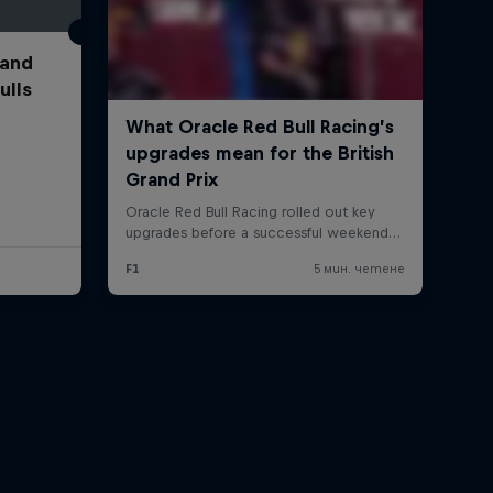
 and
ulls