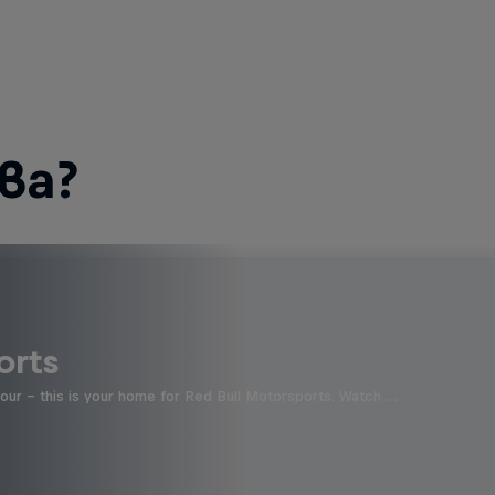
ва?
orts
four - this is your home for Red Bull Motorsports. Watch …