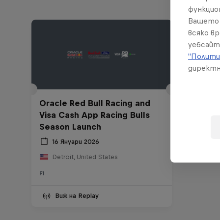
функцио
Вашето 
всяко в
уебсайт
"Полити
директн
Oracle Red Bull Racing and
Visa Cash App Racing Bulls
Season Launch
16 Януари 2026
Detroit, United States
F1
Виж на Replay