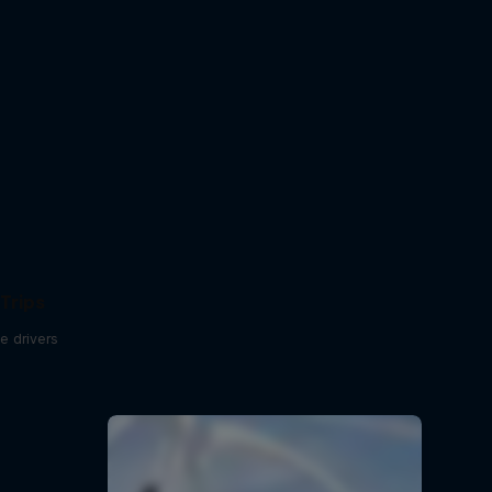
Trips
e drivers
и