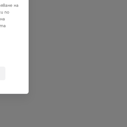
яване на
и по
 на
ата