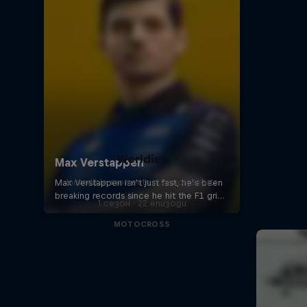
Worldies
Incredible moments in action sports
1 сезон · 22 епизоди
MOTOCROSS