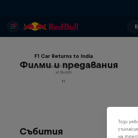
E
F1 Car Returns to India
Филми и предавания
The 2012 Indian GP-winning car in action
at Buddh
F1
Този уе
Събития
съгласи
на трет