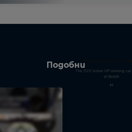
F1 Car Returns to I
Подобни
The 2012 Indian GP-winning car 
at Buddh
F1