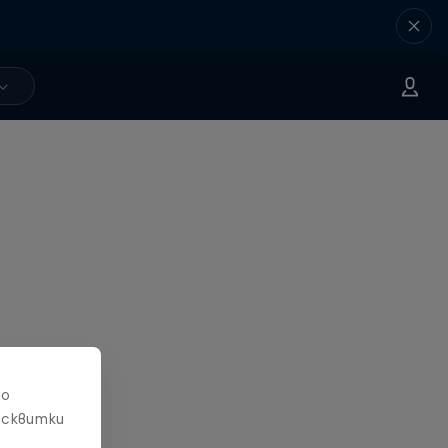
то
исквитки