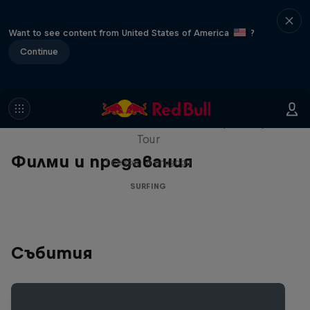
Want to see content from United States of America
?
Continue
WSL Replay
The latest action from the WSL Championship
Tour
Филми и предавания
1 сезон · 6 епизоди
SURFING
Събития