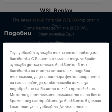
WSL Replay
Inside Pro Surfing
The latest action from the WSL Championship
Tour
Come backstage on the 2025 WSL
Подобни
Championship Tour
1 сезон · 6 епизоди
2 сезони · 18 епизоди
SURFING
SURFING
Този уебсайт използва технически необходими
бисквитки. С Вашето съгласие този уебсайт
използва допълнителни бисквитки (в т.ч.
бисквитки на трети страни) или подобни
технологии, за да гарантира функционирането
на нашия сайт, за маркетингови цели и за
подобряване на Вашето онлайн преживяване.
Можете да оттеглите съгласието си по всяко
време чрез настройките за бисквитки в долния
колонтитул на уебсайта. Допълнителна