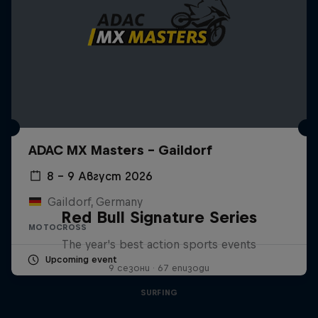
ADAC MX Masters – Gaildorf
8 – 9 Август 2026
Gaildorf, Germany
Red Bull Signature Series
MOTOCROSS
The year's best action sports events
Upcoming event
9 сезони · 67 епизоди
SURFING