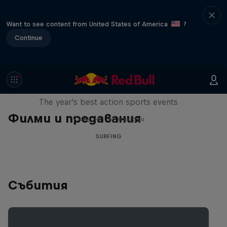
Want to see content from United States of America
?
Continue
Red Bull Signature Series
The year's best action sports events
Филми и предавания
9 сезони · 67 епизоди
SURFING
Събития