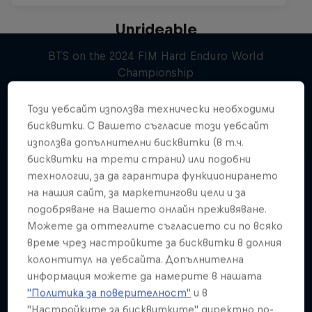
Unrideable
BTS on the 2024 FIM Hard Enduro World
Championship
Подобни
1 сезон · 5 епизоди
Този уебсайт използва технически необходими
MOTOCROSS
бисквитки. С Вашето съгласие този уебсайт
използва допълнителни бисквитки (в т.ч.
бисквитки на трети страни) или подобни
технологии, за да гарантира функционирането
на нашия сайт, за маркетингови цели и за
подобряване на Вашето онлайн преживяване.
Можете да оттеглите съгласието си по всяко
време чрез настройките за бисквитки в долния
колонтитул на уебсайта. Допълнителна
информация можете да намерите в нашата
"Политика за поверителност"
и в
"Настройките за бисквитките" директно по-