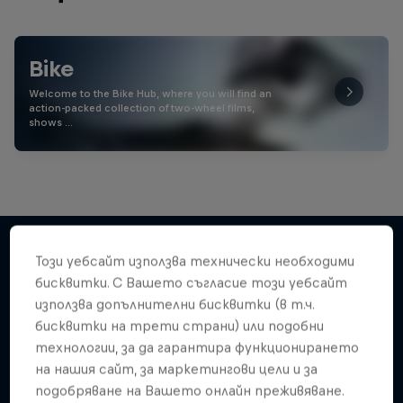
Bike
Welcome to the Bike Hub, where you will find an
action-packed collection of two-wheel films,
shows …
Този уебсайт използва технически необходими
бисквитки. С Вашето съгласие този уебсайт
Подобни
използва допълнителни бисквитки (в т.ч.
бисквитки на трети страни) или подобни
технологии, за да гарантира функционирането
на нашия сайт, за маркетингови цели и за
подобряване на Вашето онлайн преживяване.