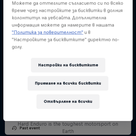
Можете да оттеглите съгласието си по всяко
време чрез настройките за бисквитки в долния
колонтитул на уебсайта. Допълнителна
информация можете да намерите в нашата
"Политика за поверителност"
и в
"Настройките за бисквитките" директно по-
долу.
Настройки на бисквитките
Red Bull Triple Thrill
Приемане на всички бисквитки
6 Септември 2025
Отхвърляне на всички
Hard Enduro 2025: The Hardest
Mauritius, Mauritius
Season Yet?
MTB ENDURO
Hard Enduro is the toughest motorsport on
Past event
Earth