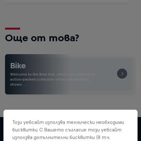
Още от това?
Bike
Welcome to the Bike Hub, where you will find an
action-packed collection of two-wheel films,
shows …
Този уебсайт използва технически необходими
бисквитки. С Вашето съгласие този уебсайт
използва допълнителни бисквитки (в т.ч.