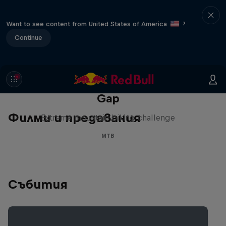
Want to see content from United States of America
?
Continue
Matt Jones: The Impossible
Gap
Филми и предавания
Extreme mountain biking challenge
MTB
Събития