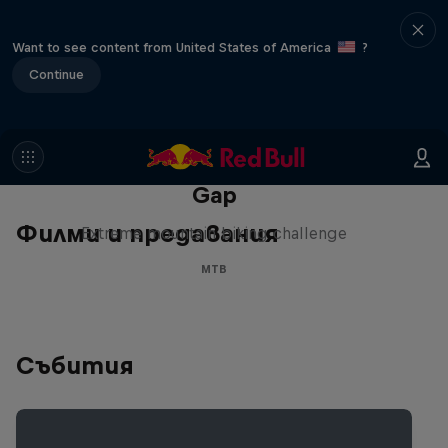
Want to see content from United States of America
?
Continue
Matt Jones: The Impossible
Gap
Филми и предавания
Extreme mountain biking challenge
MTB
Събития