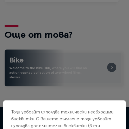
Още от това?
Bike
Welcome to the Bike Hub, where you will find an
action-packed collection of two-wheel films,
shows …
Този уебсайт използва технически необходими
бисквитки. С Вашето съгласие този уебсайт
използва допълнителни бисквитки (в т.ч.