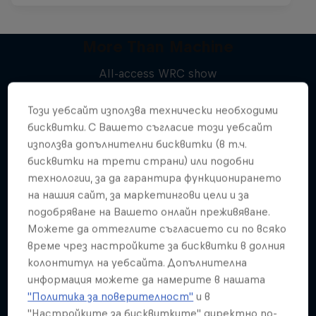
More Than Machine
All-access WRC show
Подобни
1 сезон · 7 епизоди
Този уебсайт използва технически необходими
WRC
бисквитки. С Вашето съгласие този уебсайт
използва допълнителни бисквитки (в т.ч.
бисквитки на трети страни) или подобни
технологии, за да гарантира функционирането
на нашия сайт, за маркетингови цели и за
подобряване на Вашето онлайн преживяване.
Можете да оттеглите съгласието си по всяко
време чрез настройките за бисквитки в долния
колонтитул на уебсайта. Допълнителна
информация можете да намерите в нашата
"Политика за поверителност"
и в
"Настройките за бисквитките" директно по-