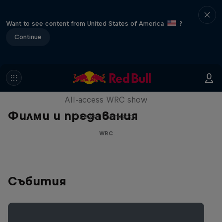
Want to see content from United States of America
?
Continue
More Than Machine
All-access WRC show
Филми и предавания
1 сезон · 7 епизоди
WRC
Събития