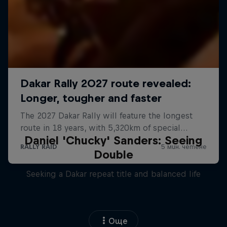
Daniel 'Chucky' Sanders: Seeing
Double
Seeking a Dakar repeat title and balanced life
Още