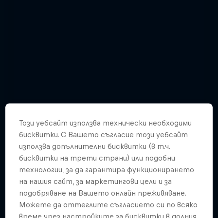
Този уебсайт използва технически необходими
бисквитки. С Вашето съгласие този уебсайт
използва допълнителни бисквитки (в т.ч.
бисквитки на трети страни) или подобни
технологии, за да гарантира функционирането
Check out Red Bull 400's first 5 races
на нашия сайт, за маркетингови цели и за
of 2019 in photos
подобряване на Вашето онлайн преживяване.
26 Снимки
Можете да оттеглите съгласието си по всяко
време чрез настройките за бисквитки в долния
MOUNTAIN RUNNING