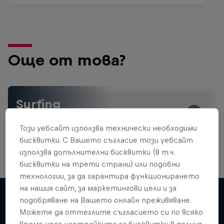
Още от това?
Surfing
Welcome to the Surf Hub, where you will find a rip-
roaring collection of surf films, shows and …
Този уебсайт използва технически необходими
бисквитки. С Вашето съгласие този уебсайт
използва допълнителни бисквитки (в т.ч.
бисквитки на трети страни) или подобни
Inside Pro Surfing
технологии, за да гарантира функционирането
на нашия сайт, за маркетингови цели и за
Come backstage on the 2025 WSL
подобряване на Вашето онлайн преживяване.
Championship Tour
Можете да оттеглите съгласието си по всяко
Подобни
2 сезони · 18 епизоди