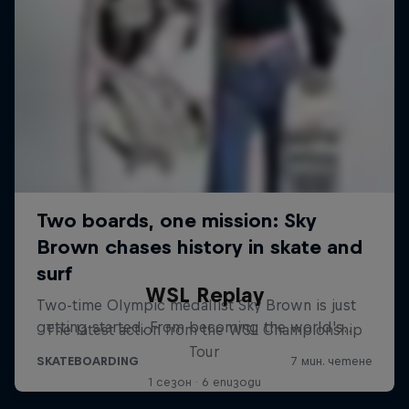
WSL Replay
The latest action from the WSL Championship
Tour
1 сезон · 6 епизоди