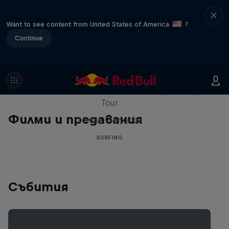
Want to see content from United States of America
?
Continue
WSL Replay
The latest action from the WSL Championship
Tour
Филми и предавания
1 сезон · 6 епизоди
SURFING
Събития