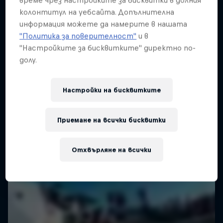
време чрез настройките за бисквитки в долния
колонтитул на уебсайта. Допълнителна
SURFING
информация можете да намерите в нашата
"Политика за поверителност"
и в
"Настройките за бисквитките" директно по-
долу.
Настройки на бисквитките
Приемане на всички бисквитки
Отхвърляне на всички