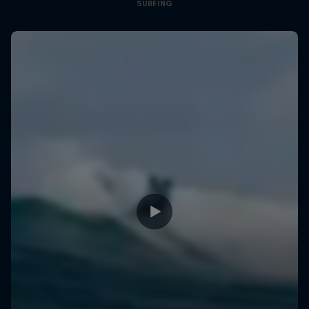
SURFING