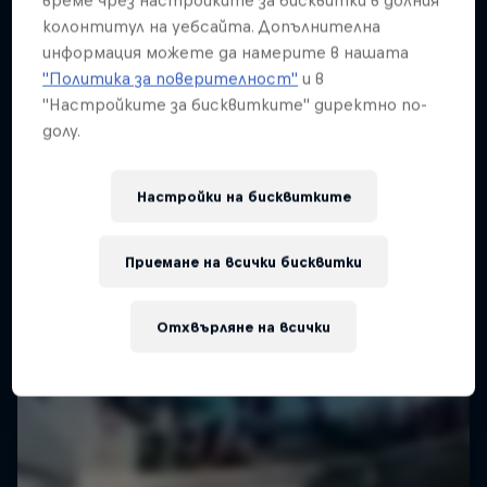
време чрез настройките за бисквитки в долния
колонтитул на уебсайта. Допълнителна
информация можете да намерите в нашата
"Политика за поверителност"
и в
"Настройките за бисквитките" директно по-
долу.
Настройки на бисквитките
Приемане на всички бисквитки
Отхвърляне на всички