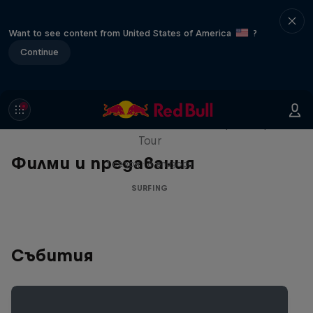
Want to see content from United States of America
?
Continue
WSL Replay
The latest action from the WSL Championship
Tour
Филми и предавания
1 сезон · 6 епизоди
SURFING
Събития