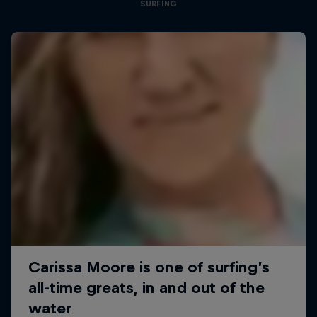
SURFING