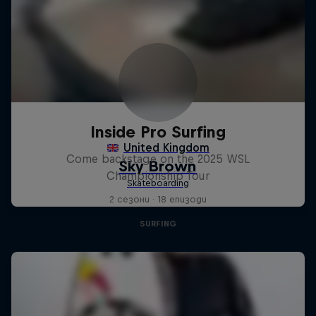
Inside Pro Surfing
Come backstage on the 2025 WSL
Championship Tour
2 сезони · 18 епизоди
SURFING