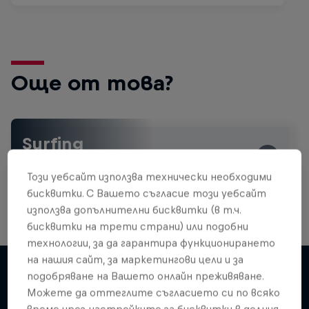
Още от това?
Surfing
Welcome to the Surf Hub, where you will find a rip-
roaring collection of surf films, shows and …
Този уебсайт използва технически необходими
бисквитки. С Вашето съгласие този уебсайт
използва допълнителни бисквитки (в т.ч.
бисквитки на трети страни) или подобни
технологии, за да гарантира функционирането
на нашия сайт, за маркетингови цели и за
подобряване на Вашето онлайн преживяване.
Можете да оттеглите съгласието си по всяко
Подобни