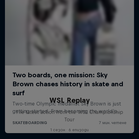
WSL Replay
The latest action from the WSL Championship
Tour
1 сезон · 6 епизоди