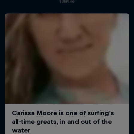
SURFING