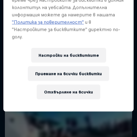
време чрез настройките за бисквитки в долния
колонтитул на уебсайта. Допълнителна
SURFING
информация можете да намерите в нашата
"Политика за поверителност"
и в
"Настройките за бисквитките" директно по-
долу.
Настройки на бисквитките
Приемане на всички бисквитки
Отхвърляне на всички