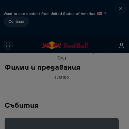
Want to see content from United States of America
?
Continue
WSL Replay
The latest action from the WSL Championship
Tour
Филми и предавания
1 сезон · 6 епизоди
SURFING
Събития