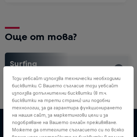
Още от това?
Surfing
Welcome to the Surf Hub, where you will find a rip-
roaring collection of surf films, shows and …
Този уебсайт използва технически необходими
бисквитки. С Вашето съгласие този уебсайт
използва допълнителни бисквитки (в т.ч.
бисквитки на трети страни) или подобни
WSL Replay
технологии, за да гарантира функционирането
на нашия сайт, за маркетингови цели и за
The latest action from the WSL Championship
подобряване на Вашето онлайн преживяване.
Tour
Можете да оттеглите съгласието си по всяко
Подобни
1 сезон · 6 епизоди