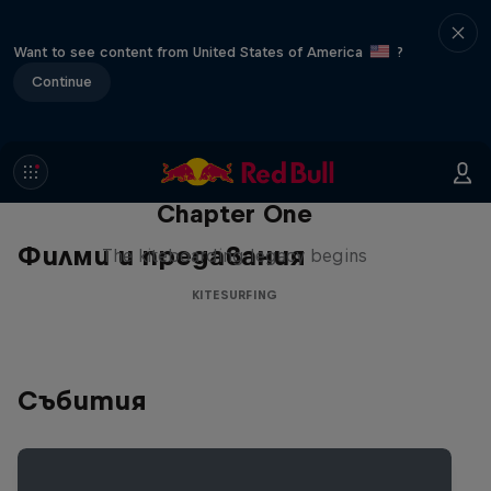
Want to see content from United States of America
?
Continue
Chapter One
Филми и предавания
The kiteboarding legacy begins
KITESURFING
Събития