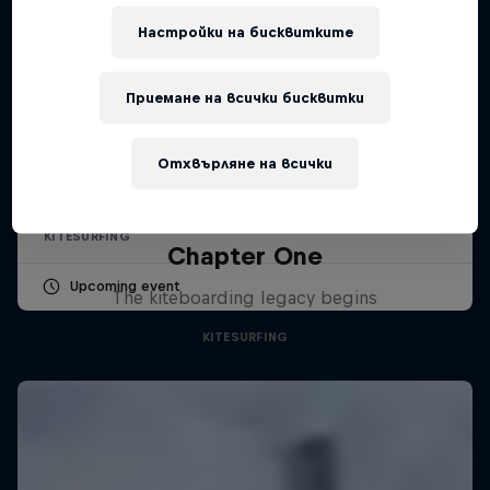
Настройки на бисквитките
Приемане на всички бисквитки
Red Bull Megaloop
29 Август – 7 Ноември 2026
Отхвърляне на всички
KSN Noordwijk, Pays-Bas
KITESURFING
Chapter One
Upcoming event
The kiteboarding legacy begins
KITESURFING