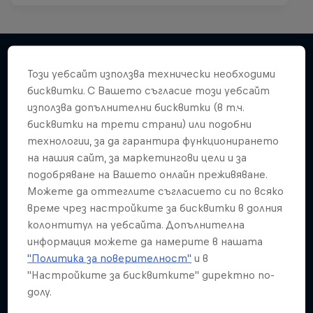
Kings of the Air
Този уебсайт използва технически необходими
Подобни
бисквитки. С Вашето съгласие този уебсайт
The evolution of extreme big-air kitesurfing
използва допълнителни бисквитки (в т.ч.
KITESURFING
бисквитки на трети страни) или подобни
технологии, за да гарантира функционирането
на нашия сайт, за маркетингови цели и за
подобряване на Вашето онлайн преживяване.
Можете да оттеглите съгласието си по всяко
време чрез настройките за бисквитки в долния
колонтитул на уебсайта. Допълнителна
информация можете да намерите в нашата
"Политика за поверителност"
и в
"Настройките за бисквитките" директно по-
долу.