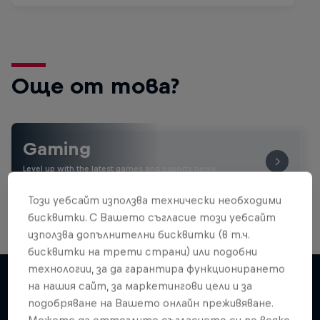
Още от това?
Gaming
Level up with the latest games and esports news,
reviews and films. Learn tips on how to improve …
Този уебсайт използва технически необходими
бисквитки. С Вашето съгласие този уебсайт
използва допълнителни бисквитки (в т.ч.
бисквитки на трети страни) или подобни
технологии, за да гарантира функционирането
на нашия сайт, за маркетингови цели и за
подобряване на Вашето онлайн преживяване.
Подобни
Можете да оттеглите съгласието си по всяко