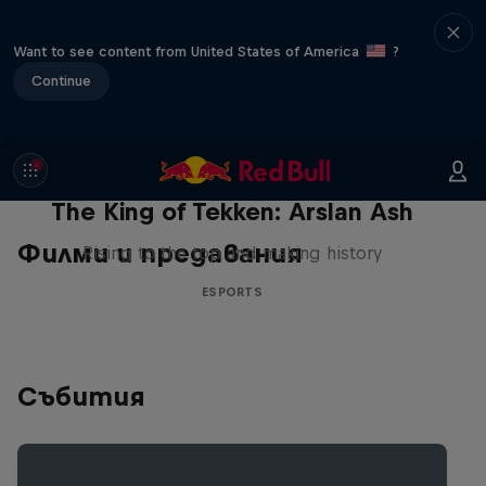
Want to see content from United States of America
?
Continue
The King of Tekken: Arslan Ash
Филми и предавания
Rising to the top and making history
ESPORTS
Събития