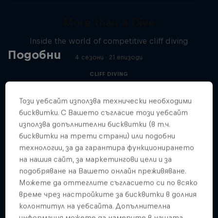
More than a Dive
Inside the world of competitive cliff diving
Подобни
4 сезони · 21 епизоди
CLIFF DIVING
Този уебсайт използва технически необходими
бисквитки. С Вашето съгласие този уебсайт
използва допълнителни бисквитки (в т.ч.
бисквитки на трети страни) или подобни
технологии, за да гарантира функционирането
на нашия сайт, за маркетингови цели и за
подобряване на Вашето онлайн преживяване.
Можете да оттеглите съгласието си по всяко
време чрез настройките за бисквитки в долния
колонтитул на уебсайта. Допълнителна
информация можете да намерите в нашата