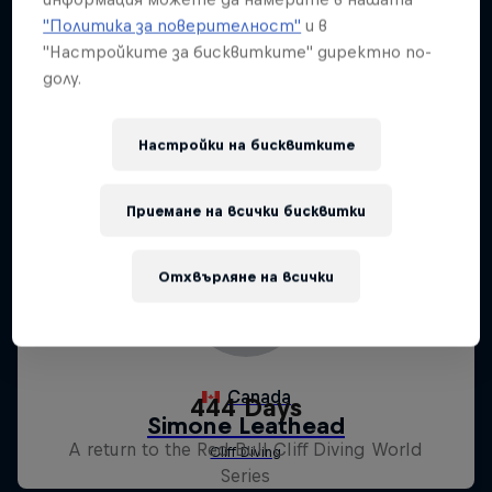
"Политика за поверителност"
и в
"Настройките за бисквитките" директно по-
долу.
Настройки на бисквитките
Приемане на всички бисквитки
Отхвърляне на всички
444 Days
A return to the Red Bull Cliff Diving World
Series