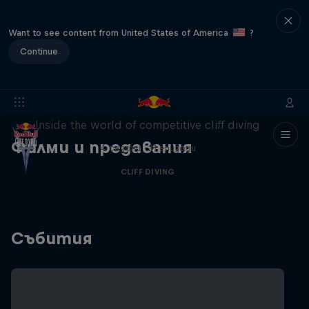
Want to see content from United States of America
?
Continue
More than a Dive
Inside the world of competitive cliff diving
Филми и предавания
4 сезони · 21 епизоди
CLIFF DIVING
Събития