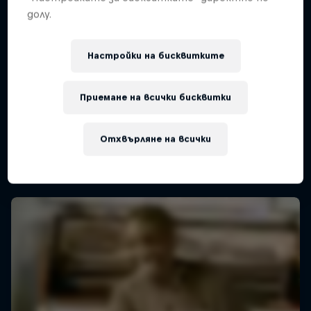
долу.
Red Bull Batalla Peru National Final 2026
Настройки на бисквитките
12 Септември 2026
Приемане на всички бисквитки
Lima, Peru
MC BATTLE
Отхвърляне на всички
Upcoming event