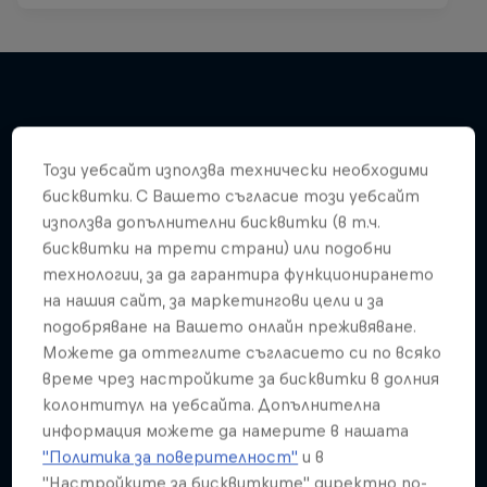
Подобни
Този уебсайт използва технически необходими
бисквитки. С Вашето съгласие този уебсайт
използва допълнителни бисквитки (в т.ч.
бисквитки на трети страни) или подобни
технологии, за да гарантира функционирането
на нашия сайт, за маркетингови цели и за
подобряване на Вашето онлайн преживяване.
Можете да оттеглите съгласието си по всяко
време чрез настройките за бисквитки в долния
колонтитул на уебсайта. Допълнителна
информация можете да намерите в нашата
"Политика за поверителност"
и в
"Настройките за бисквитките" директно по-