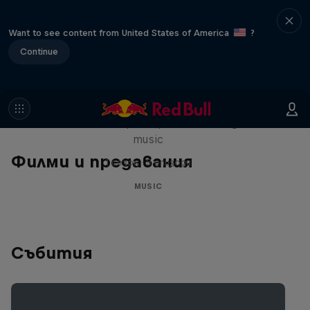
Want to see content from United States of America
?
Continue
Diggin' in the Carts
The secret history of Japanese video game
music
Филми и предавания
1 сезон · 5 епизоди
MUSIC
Събития