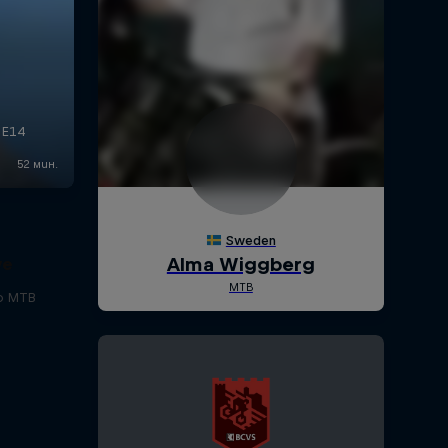
ve
to MTB