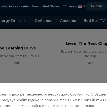
Continue
Want to see content from United States of America
?
nergy Drinks
Събития
Атлети
Red Bull TV
EMIL – Every Mystery
Lived: The Next Cha
he Learning Curve
Battling illness and doubt to ge
Bezanson: from BMX to MTB
the top
BIKE
MTB
бсайт използва технически необходими бисквитки. С Ваше
е този уебсайт използва допълнителни бисквитки (в т.ч. б
и страни) или подобни технологии, за да гарантира