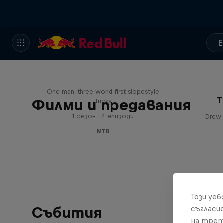
E
Design and Conquer with
Matt Jones
One man, three world-first slopestyle
T
Филми и предавания
tricks
1 сезон · 4 епизоди
Drew 
MTB
Този уе
Събития
съгласи
на трет