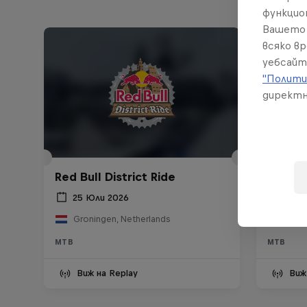
функцио
Вашето 
всяко в
уебсайт
"Полити
директн
Red Bull District Ride
Castle
25 Юли 2026
30 А
Groningen, Netherlands
Sion,
MTB
MTB
Виж на Replay
Виж