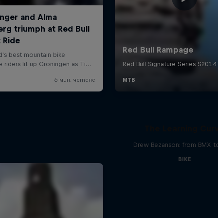
The Learning Cur
Drew Bezanson: from BMX 
BIKE