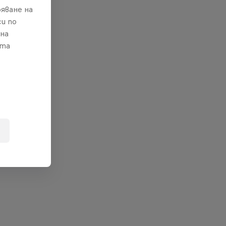
яване на
и по
 на
ата