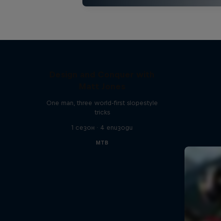
Design and Conquer with
Matt Jones
One man, three world-first slopestyle
tricks
1 сезон · 4 епизоди
MTB