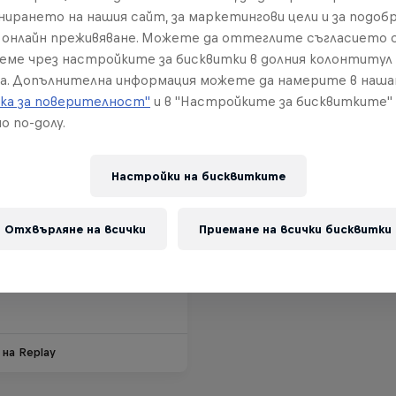
нирането на нашия сайт, за маркетингови цели и за подобр
онлайн преживяване. Можете да оттеглите съгласието с
реме чрез настройките за бисквитки в долния колонтитул
а. Допълнителна информация можете да намерите в наш
ка за поверителност"
и в "Настройките за бисквитките"
о по-долу.
Настройки на бисквитките
 Ride BCVS
Отхвърляне на всички
Приемане на всички бисквитки
вгуст 2025
 Switzerland
 на Replay