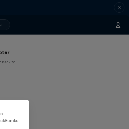
 I've
pter
t back to
то
исквитки