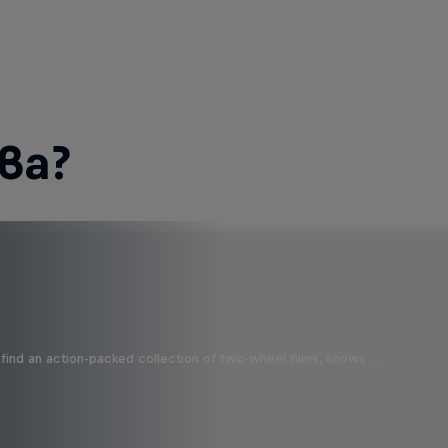
ва?
find an action-packed collection of two-wheel films, shows …