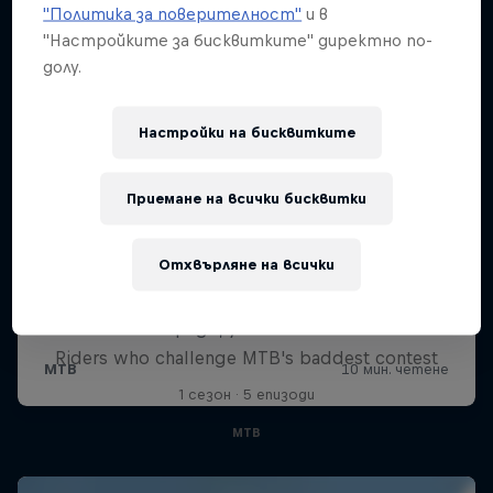
"Политика за поверителност"
и в
"Настройките за бисквитките" директно по-
долу.
Настройки на бисквитките
Приемане на всички бисквитки
Отхвърляне на всички
Road to Rampage
Riders who challenge MTB's baddest contest
1 сезон · 5 епизоди
MTB