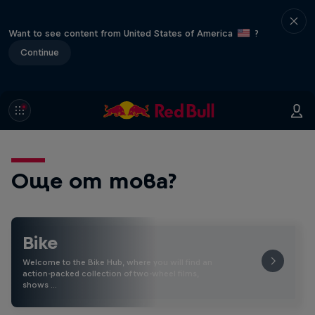
Want to see content from United States of America
?
Continue
Още от това?
Bike
Welcome to the Bike Hub, where you will find an
action-packed collection of two-wheel films,
shows …