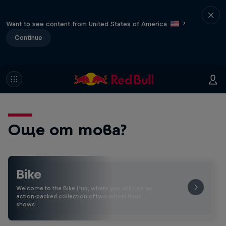
Want to see content from United States of America
?
Continue
Още от това?
Bike
Welcome to the Bike Hub, where you will find an
action-packed collection of two-wheel films,
shows …