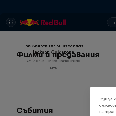
E
The Search for Milliseconds:
Jackson Goldstone
Филми и предавания
On the hunt for the championship
MTB
Този уе
съгласи
Събития
на трет