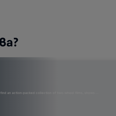
ва?
find an action-packed collection of two-wheel films, shows …