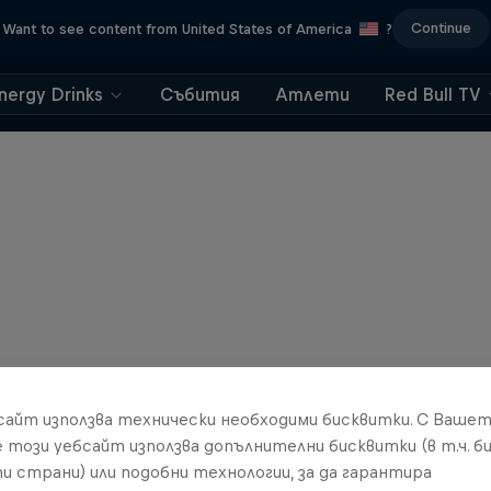
Continue
Want to see content from United States of America
?
nergy Drinks
Събития
Атлети
Red Bull TV
бсайт използва технически необходими бисквитки. С Ваше
е този уебсайт използва допълнителни бисквитки (в т.ч. б
и страни) или подобни технологии, за да гарантира