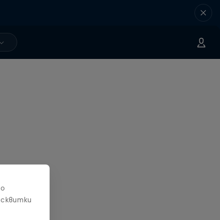
то
исквитки