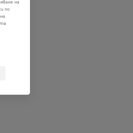
яване на
и по
 на
ата