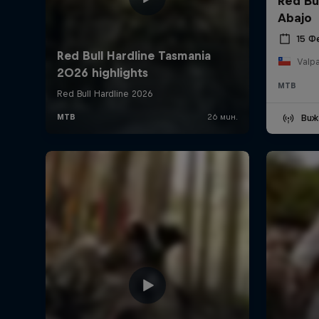
Red Bu
Abajo
15 Ф
Valpa
MTB
Виж