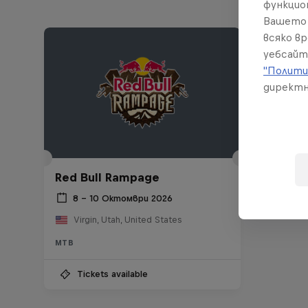
функцио
Вашето 
всяко в
уебсайт
"Полити
директн
Red Bull Rampage
8 – 10 Октомври 2026
Virgin, Utah, United States
MTB
Tickets available