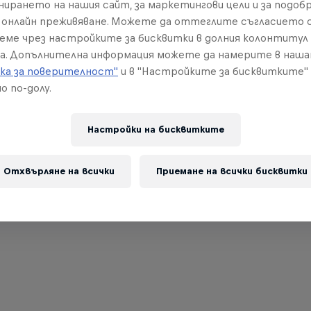
нирането на нашия сайт, за маркетингови цели и за подобр
онлайн преживяване. Можете да оттеглите съгласието с
реме чрез настройките за бисквитки в долния колонтитул
а. Допълнителна информация можете да намерите в наш
ка за поверителност"
и в "Настройките за бисквитките"
о по-долу.
Настройки на бисквитките
Отхвърляне на всички
Приемане на всички бисквитки