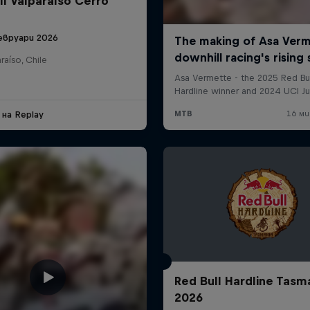
ll Valparaíso Cerro
евруари 2026
raíso, Chile
 на Replay
Red Bull Hardline Tasm
2026