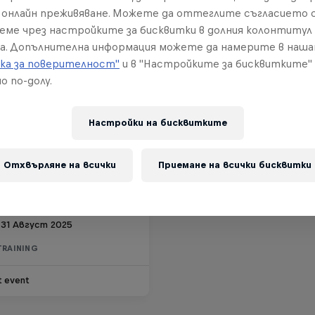
онлайн преживяване. Можете да оттеглите съгласието с
реме чрез настройките за бисквитки в долния колонтитул
а. Допълнителна информация можете да намерите в наш
ка за поверителност"
и в "Настройките за бисквитките"
о по-долу.
Настройки на бисквитките
Отхвърляне на всички
Приемане на всички бисквитки
ll Moreni Challenge
 31 Август 2025
TRAINING
t event