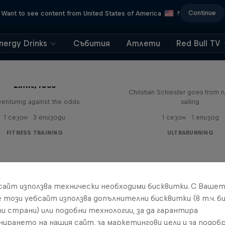
Continue
Want to see content from United States of America
?
nergy Drinks
Събития
Атлети
Red Bull TV
Sail & Run
Limit/less
Christian Schiester goes from r
enturing against the odds
sailing
1 сезон · 3 епизоди
1 сезон · 1 епизод
FITNESS TRAINING
ULTRARUNNING
бсайт използва технически необходими бисквитки. С Ваше
е този уебсайт използва допълнителни бисквитки (в т.ч. б
и страни) или подобни технологии, за да гарантира
нирането на нашия сайт, за маркетингови цели и за подобр