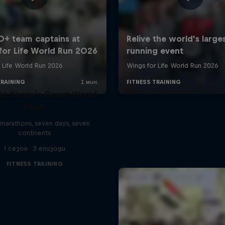
le Khare's Great World
Race
marathons, seven days, seven
continents
1 сезон · 3 епизоди
FITNESS TRAINING