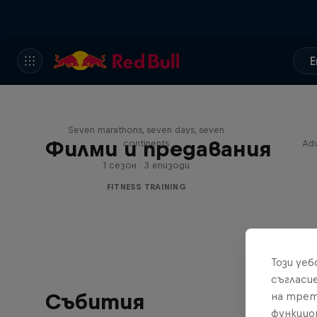
E
Michelle Khare's Great World
Race
Seven marathons, seven days, seven
Филми и предавания
continents
Adv
1 сезон · 3 епизоди
FITNESS TRAINING
Този уе
съгласи
Събития
на трет
функцио