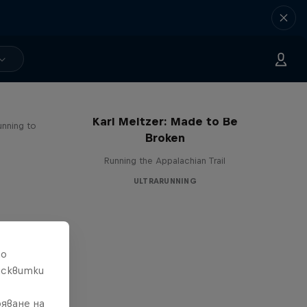
Karl Meltzer: Made to Be
unning to
Broken
Running the Appalachian Trail
ULTRARUNNING
то
исквитки
яване на