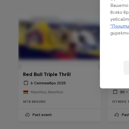
Вашето 
всяко в
уебсайт
"Полити
директн
Red Bull Triple Thrill
Red Bu
6 Септември 2025
30 –
Mauritius, Mauritius
MTB ENDURO
FITNESS 
Past event
Pas