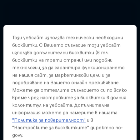
Този уебсайт използва технически необходими
бисквитки. С Вашето съгласие този уебсайт
използва допълнителни бисквитки (в т.ч.
бисквитки на трети страни) или подобни
технологии, за да гарантира функционирането
на нашия сайт, за маркетингови цели и за
подобряване на Вашето онлайн преживяване.
Можете да оттеглите съгласието си по всяко
време чрез настройките за бисквитки в долния
колонтитул на уебсайта. Допълнителна
информация можете да намерите в нашата
"Политика за поверителност"
и в
Hannes Arch top gun in training
"Настройките за бисквитките" директно по-
долу.
4 Снимки