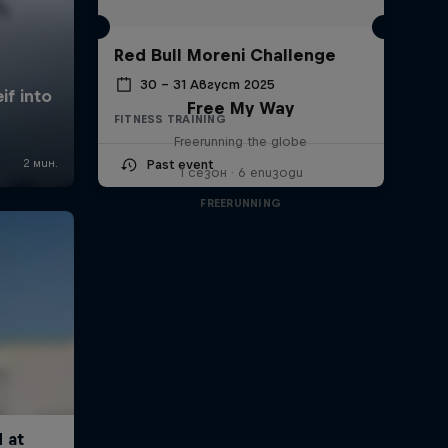
Red Bull Moreni Challenge
30 – 31 Август 2025
Free My Way
FITNESS TRAINING
Freerunning the globe
Past event
1 сезон · 6 епизоди
FREERUNNING