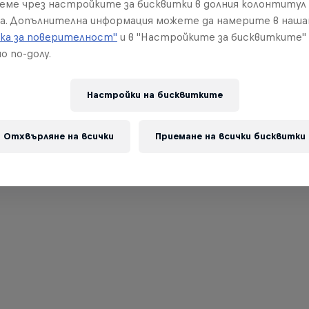
реме чрез настройките за бисквитки в долния колонтитул
а. Допълнителна информация можете да намерите в наш
ка за поверителност"
и в "Настройките за бисквитките"
о по-долу.
Настройки на бисквитките
Отхвърляне на всички
Приемане на всички бисквитки