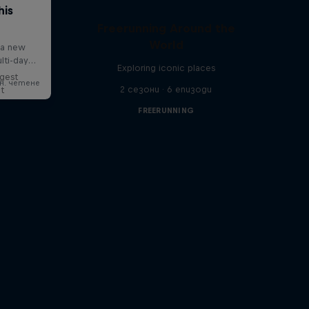
Freerunning Around the
World
Exploring iconic places
ggest
2 сезони · 6 епизоди
lt
FREERUNNING