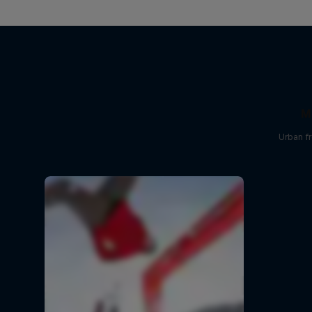
M
Urban f