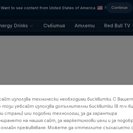
Continue
Want to see content from United States of America
?
nergy Drinks
Събития
Атлети
Red Bull TV
бсайт използва технически необходими бисквитки. С Ваше
е този уебсайт използва допълнителни бисквитки (в т.ч. б
и страни) или подобни технологии, за да гарантира
нирането на нашия сайт, за маркетингови цели и за подобр
онлайн преживяване. Можете да оттеглите съгласието с