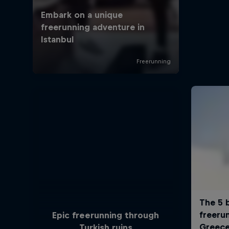
Epic freerunning through
Turkish ruins