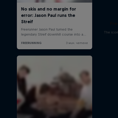
Fre
The icon