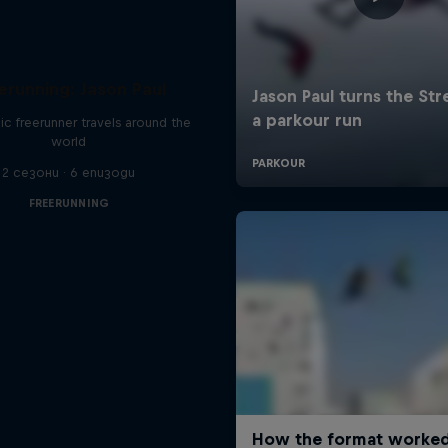
erunning: Jason Paul
ic freerunner travels around the
world
2 сезони · 6 епизоди
FREERUNNING