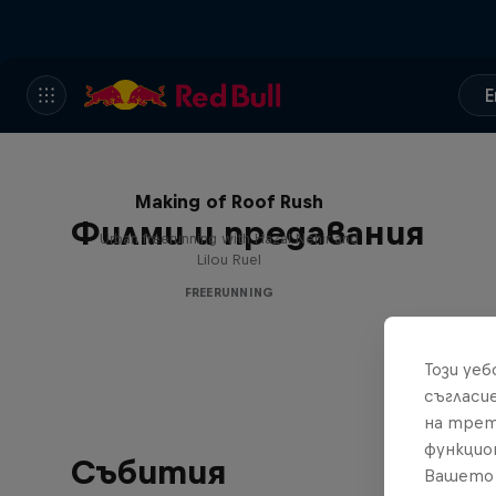
E
Making of Roof Rush
Филми и предавания
Urban freerunning with Hazal Nehir and
Lilou Ruel
FREERUNNING
Този уе
съгласи
на трет
функцио
Събития
Вашето 