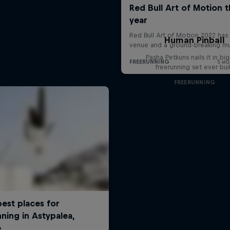
Human Pinball
Pasha Petkuns nails it in bi
freerunning set ever bui
FREERUNNING