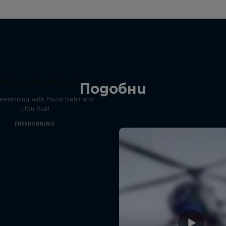
aking of Roof Rush
Подобни
reerunning with Hazal Nehir and
Lilou Ruel
FREERUNNING