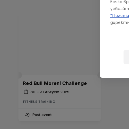
всяко в
уебсайт
"Полити
директн
Red Bull Moreni Challenge
30 – 31 Август 2025
FITNESS TRAINING
Past event