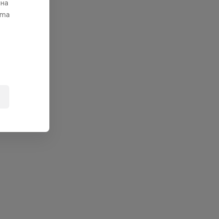
 на
ата