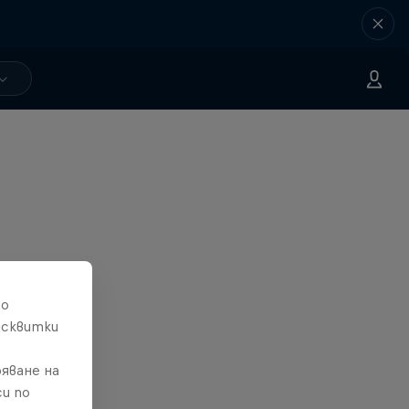
то
исквитки
яване на
и по