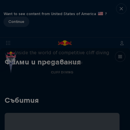
Want to see content from United States of America
?
Continue
More than a Dive
Inside the world of competitive cliff diving
Филми и предавания
4 сезони · 21 епизоди
CLIFF DIVING
Събития