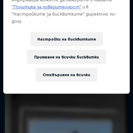
"Политика за поверителност"
и в
"Настройките за бисквитките" директно по-
долу.
Настройки на бисквитките
444 Days
Приемане на всички бисквитки
A return to the Red Bull Cliff Diving World
Series
Отхвърляне на всички
CLIFF DIVING