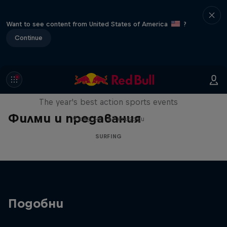
Want to see content from United States of America
?
Continue
Red Bull Signature Series
The year's best action sports events
Филми и предавания
9 сезони · 67 епизоди
SURFING
Подобни