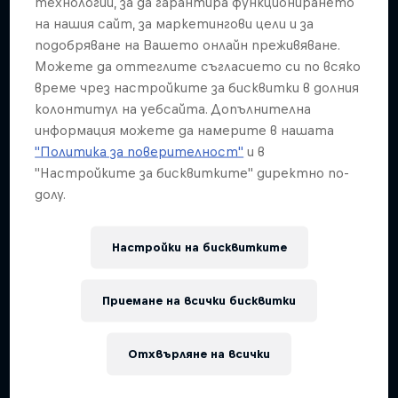
технологии, за да гарантира функционирането
Red Bull Signature Series
на нашия сайт, за маркетингови цели и за
A crash course in action sports
подобряване на Вашето онлайн преживяване.
The year's best action sports events
2 сезони · 17 епизоди
Можете да оттеглите съгласието си по всяко
9 сезони · 67 епизоди
време чрез настройките за бисквитки в долния
F1
колонтитул на уебсайта. Допълнителна
SURFING
информация можете да намерите в нашата
"Политика за поверителност"
и в
"Настройките за бисквитките" директно по-
долу.
Настройки на бисквитките
Приемане на всички бисквитки
Отхвърляне на всички