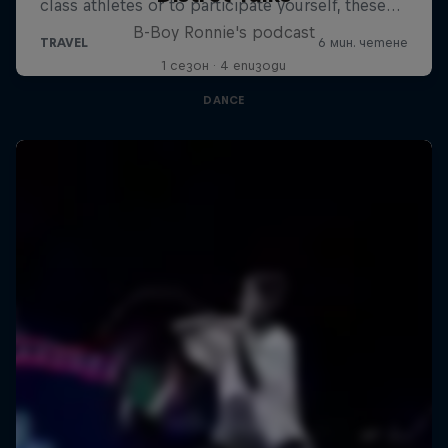
B-Boy Ronnie's podcast
1 сезон · 4 епизоди
DANCE