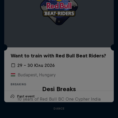
Want to train with Red Bull Beat Riders?
29 – 30 Юли 2026
Budapest, Hungary
BREAKING
Desi Breaks
Past event
10 years of Red Bull BC One Cypher India
DANCE