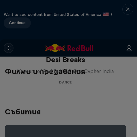
Want to see content from United States of America
?
Continue
Desi Breaks
Филми и предавания
10 years of Red Bull BC One Cypher India
DANCE
Събития