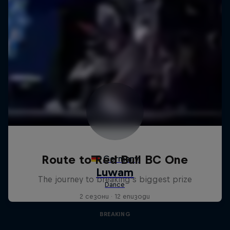
Route to Red Bull BC One
The journey to breaking's biggest prize
2 сезони · 12 епизоди
BREAKING