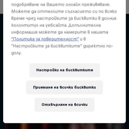
подобряване на Вашето онлайн преживяване.
Можете да оттеглите съгласието си по всяко
Take the Title
време чрез настройките за бисквитки в долния
колонтитул на уебсайта. Допълнителна
Red Bull Dance Your Style
информация можете да намерите в нашата
Подобни
"Политика за поверителност"
и в
1 сезон · 4 епизоди
"Настройките за бисквитките" директно по-
DANCE
долу.
Настройки на бисквитките
Приемане на всички бисквитки
Отхвърляне на всички