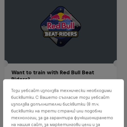
Want to train with Red Bull Beat
Riders?
29 – 30 Юли 2026
Този уебсайт използва технически необходими
бисквитки. С Вашето съгласие този уебсайт
Budapest, Hungary
използва допълнителни бисквитки (в т.ч.
BREAKING
бисквитки на трети страни) или подобни
технологии, за да гарантира функционирането
Past event
на нашия сайт, за маркетингови цели и за