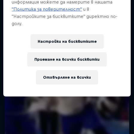
информация можете да намерите в нашата
Ball is Life: 3on3 Showdown at
"Политика за поверителност"
и в
The world's most global streetball tournament
the Pyramids
"Настройките за бисквитките" директно по-
returns as the very best 3on3 basketball teams
долу.
Red Bull Half Court World Final 2022
1 Tour Stop
battle it out worldwide for Red Ball Half Court
documentary
2026.
Настройки на бисквитките
BASKETBALL
Приемане на всички бисквитки
Отхвърляне на всички