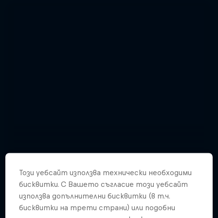
Този уебсайт използва технически необходими
бисквитки. С Вашето съгласие този уебсайт
използва допълнителни бисквитки (в т.ч.
Enjoy top photos from Friday's Crashed
бисквитки на трети страни) или подобни
Ice in Jyväskylä