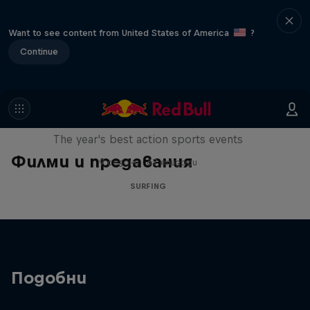
Want to see content from United States of America
?
Continue
Red Bull Signature Series
The year's best action sports events
Филми и предавания
9 сезони · 67 епизоди
SURFING
Подобни