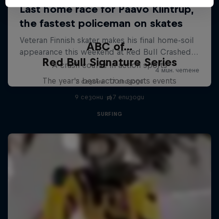
ABC of...
Red Bull Signature Series
A crash course in action sports
The year's best action sports events
2 сезони · 17 епизоди
9 сезони · 67 епизоди
F1
SURFING