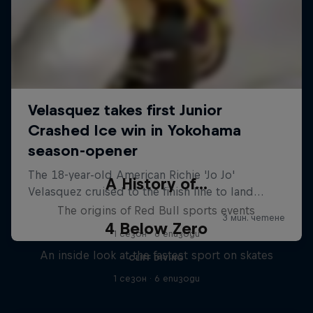
A History of...
The origins of Red Bull sports events
4 Below Zero
1 сезон · 6 епизоди
An inside look at the fastest sport on skates
CLIFF DIVING
1 сезон · 6 епизоди