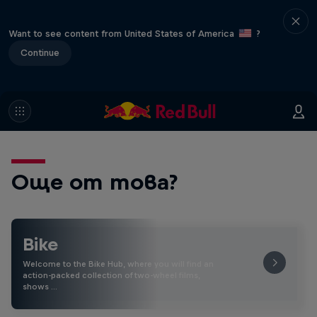
Want to see content from United States of America
?
Continue
Още от това?
Bike
Welcome to the Bike Hub, where you will find an
action-packed collection of two-wheel films,
shows …