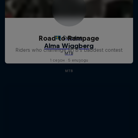
Road to Rampage
Riders who challenge MTB's baddest contest
1 сезон · 5 епизоди
MTB