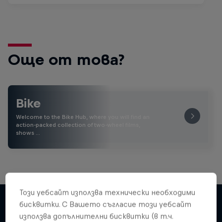
Още от това?
Bike
Welcome to the Bike Hub, where you will find an
action-packed collection of two-wheel films,
shows …
Този уебсайт използва технически необходими
бисквитки. С Вашето съгласие този уебсайт
използва допълнителни бисквитки (в т.ч.