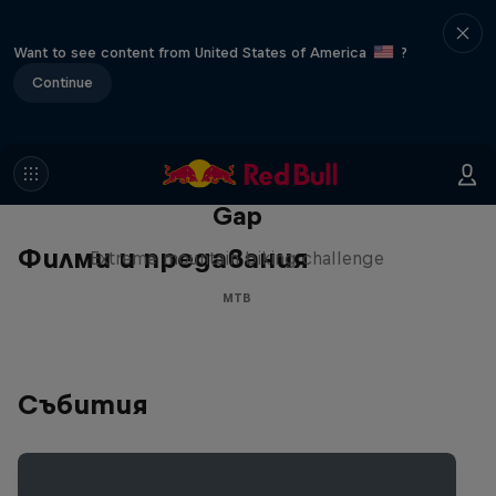
Want to see content from United States of America
?
Continue
Matt Jones: The Impossible
Gap
Филми и предавания
Extreme mountain biking challenge
MTB
Събития