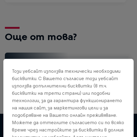
Още от това?
Bike
Този уебсайт използва технически необходими
Welcome to the Bike Hub, where you will find an
action-packed collection of two-wheel films,
бисквитки. С Вашето съгласие този уебсайт
shows …
използва допълнителни бисквитки (в т.ч.
бисквитки на трети страни) или подобни
технологии, за да гарантира функционирането
на нашия сайт, за маркетингови цели и за
подобряване на Вашето онлайн преживяване.
Можете да оттеглите съгласието си по всяко
време чрез настройките за бисквитки в долния
колонтитул на уебсайта. Допълнителна