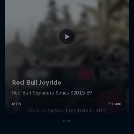
The Learning Curve
Drew Bezanson: from BMX to MTB
BIKE