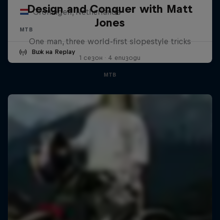
Design and Conquer with Matt
Groningen, Netherlands
Jones
MTB
One man, three world-first slopestyle tricks
Виж на Replay
1 сезон · 4 епизоди
MTB