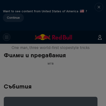
Want to see content from United States of America
?
Continue
Design and Conquer with Matt
Jones
One man, three world-first slopestyle tricks
Филми и предавания
1 сезон · 4 епизоди
MTB
Събития