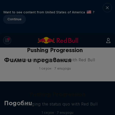
Want to see content from United States of America
?
Continue
Pushing Progression
Филми и предавания
Challenging the status quo with Red Bull
1 сезон · 7 епизоди
Pushing Progression
Подобни
Challenging the status quo with Red Bull
1 сезон · 7 епизоди