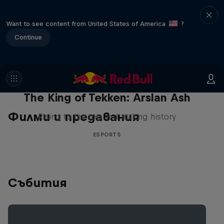
Want to see content from United States of America
?
Continue
The King of Tekken: Arslan Ash
Филми и предавания
Rising to the top and making history
ESPORTS
Събития