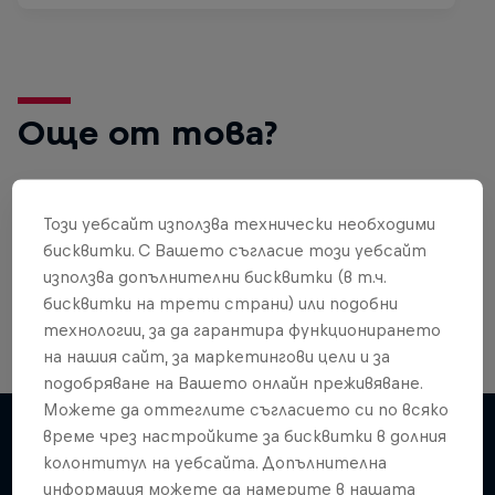
Още от това?
Този уебсайт използва технически необходими
Gaming
бисквитки. С Вашето съгласие този уебсайт
Level up with the latest games and esports news,
използва допълнителни бисквитки (в т.ч.
reviews and films. Learn tips on how to improve …
бисквитки на трети страни) или подобни
технологии, за да гарантира функционирането
на нашия сайт, за маркетингови цели и за
подобряване на Вашето онлайн преживяване.
Можете да оттеглите съгласието си по всяко
време чрез настройките за бисквитки в долния
колонтитул на уебсайта. Допълнителна
Подобни
информация можете да намерите в нашата