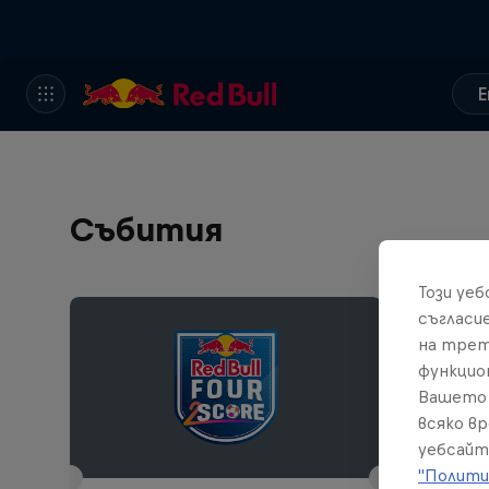
E
Събития
Този уе
съгласи
на трет
функцио
Вашето 
всяко в
уебсайт
"Полити