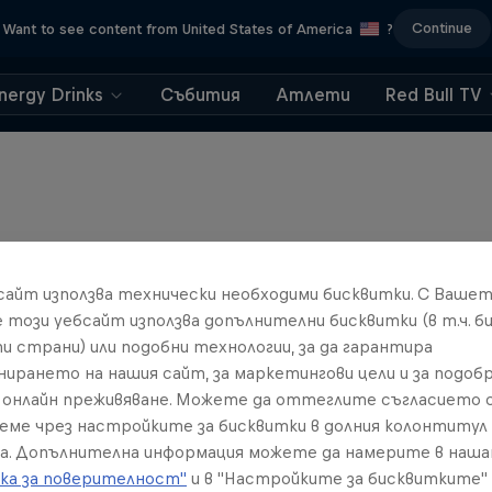
Continue
Want to see content from United States of America
?
nergy Drinks
Събития
Атлети
Red Bull TV
бсайт използва технически необходими бисквитки. С Ваше
е този уебсайт използва допълнителни бисквитки (в т.ч. б
и страни) или подобни технологии, за да гарантира
нирането на нашия сайт, за маркетингови цели и за подобр
онлайн преживяване. Можете да оттеглите съгласието с
реме чрез настройките за бисквитки в долния колонтитул
а. Допълнителна информация можете да намерите в наш
ка за поверителност"
и в "Настройките за бисквитките"