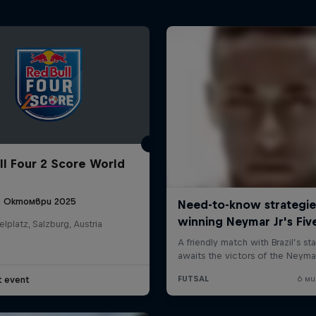
ll Four 2 Score World
5 Октомври 2025
elplatz, Salzburg, Austria
t event