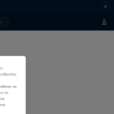
то
исквитки
яване на
и по
 на
ата