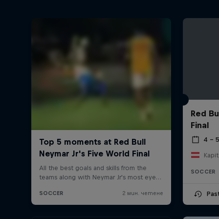
Red Bu
Final
4 – 
Kapit
SOCCER
Pas