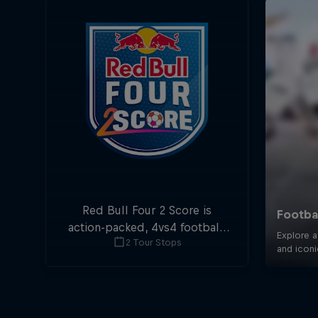
Red Bull Four 2 Score is
action-packed, 4vs4 football.
2 Tour Stops
Goals in the first and last
minute are double points.