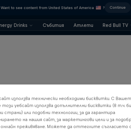
Continue
Want to see content from United States of America
?
nergy Drinks
Събития
Атлети
Red Bull TV
бсайт използва технически необходими бисквитки. С Ваше
е този уебсайт използва допълнителни бисквитки (в т.ч. б
и страни) или подобни технологии, за да гарантира
нирането на нашия сайт, за маркетингови цели и за подобр
онлайн преживяване. Можете да оттеглите съгласието с