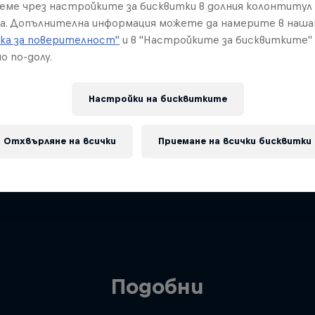
реме чрез настройките за бисквитки в долния колонтитул
а. Допълнителна информация можете да намерите в наш
ка за поверителност"
и в "Настройките за бисквитките"
о по-долу.
Настройки на бисквитките
Отхвърляне на всички
Приемане на всички бисквитки
Подобни