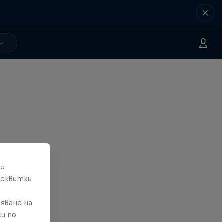
то
исквитки
яване на
и по