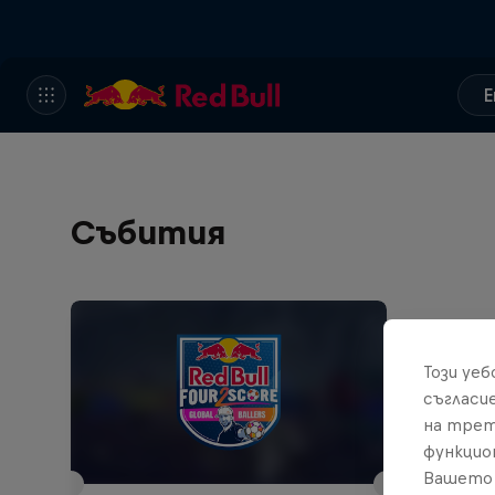
E
Събития
Този уе
съгласи
на трет
функцио
Вашето 