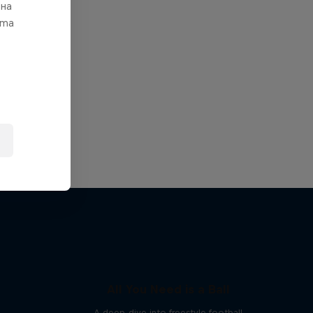
 на
ата
All You Need is a Ball
A deep-dive into freestyle football