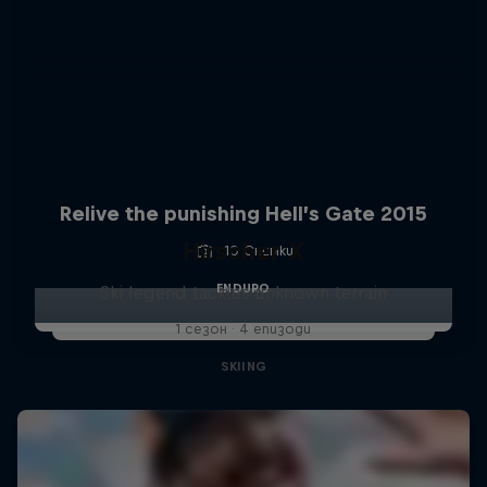
Relive the punishing Hell’s Gate 2015
Hirscher X
10 Снимки
ENDURO
Ski legend tackles unknown terrain
1 сезон · 4 епизоди
SKIING