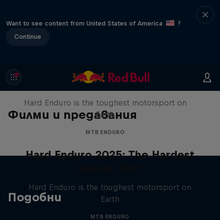
Want to see content from United States of America
?
Continue
Hard Enduro 2025: The Hardest
Season Yet?
Hard Enduro is the toughest motorsport on
Филми и предавания
Earth
MTB ENDURO
Hard Enduro 2025: The Hardest
Season Yet?
Hard Enduro is the toughest motorsport on
Подобни
Earth
MTB ENDURO