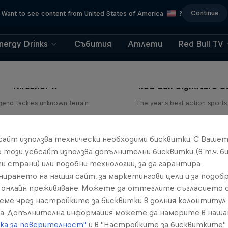
Continue
Want to see content from United States of America
?
nergy Drinks
Събития
Атлети
Red Bull TV
Hirscher X
Red Bull Signature S
egend tackles unknown terrain
The year's best action sports
1 сезон · 4 епизоди
9 сезони · 67 епизод
SKIING
SURFING
бсайт използва технически необходими бисквитки. С Ваше
е този уебсайт използва допълнителни бисквитки (в т.ч. б
и страни) или подобни технологии, за да гарантира
нирането на нашия сайт, за маркетингови цели и за подобр
онлайн преживяване. Можете да оттеглите съгласието с
реме чрез настройките за бисквитки в долния колонтитул
а. Допълнителна информация можете да намерите в наш
ка за поверителност"
и в "Настройките за бисквитките"