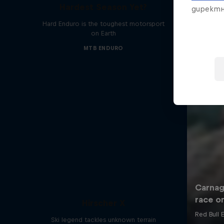
Hardest Season Yet?
директн
Hard Enduro is the toughest motorsport
on Earth
MTB ENDURO
Hirscher X
Ski legend tackles unknown terrain