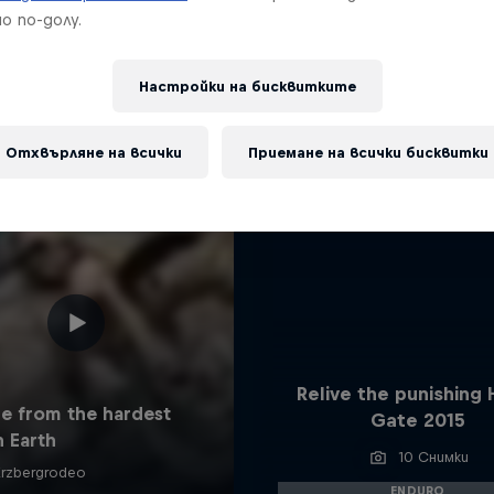
о по-долу.
Подобни
Настройки на бисквитките
Отхвърляне на всички
Приемане на всички бисквитки
Relive the punishing 
Gate 2015
10 Снимки
ENDURO