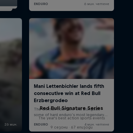
Red Bull Signature Series
The year's best action sports events
9 сезони · 67 епизоди