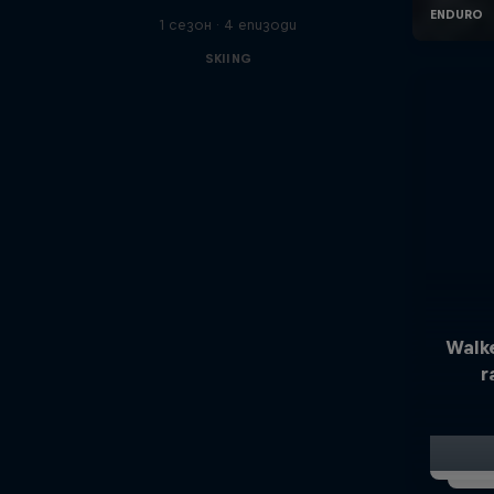
1 сезон · 4 епизоди
SKIING
Walk
r