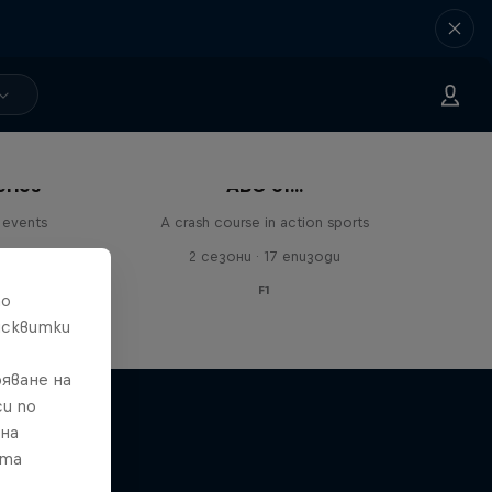
eries
ABC of...
 events
A crash course in action sports
и
2 сезони · 17 епизоди
F1
то
исквитки
яване на
и по
 на
ата