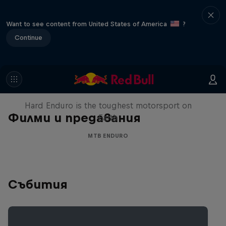
Want to see content from United States of America
?
Continue
Hard Enduro 2025: The Hardest
Season Yet?
Hard Enduro is the toughest motorsport on
Филми и предавания
Earth
MTB ENDURO
Събития