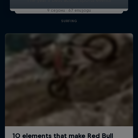
9 сезони · 67 епизоди
SURFING