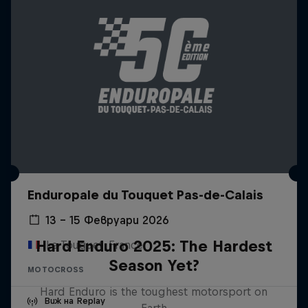
Enduropale du Touquet Pas-de-Calais
13 – 15 Февруари 2026
Hard Enduro 2025: The Hardest
Le Touquet, France
Season Yet?
MOTOCROSS
Hard Enduro is the toughest motorsport on
Виж на Replay
Earth