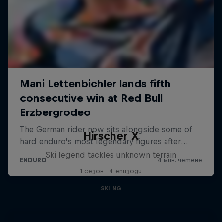
Hirscher X
Ski legend tackles unknown terrain
1 сезон · 4 епизоди
SKIING