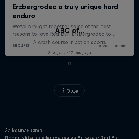
ABC of...
A crash course in action sports
2 сезони · 17 епизоди
F1
Още