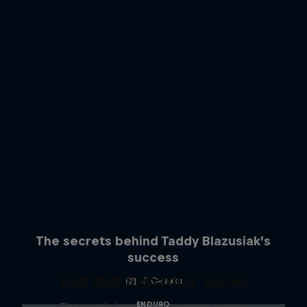
The secrets behind Taddy Blazusiak’s
success
Red Bull Signature Series
3 Снимки
ENDURO
The year's best action sports events