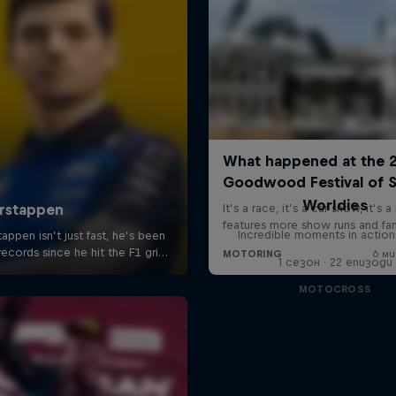
Worldies
Incredible moments in action
1 сезон · 22 епизоди
MOTOCROSS