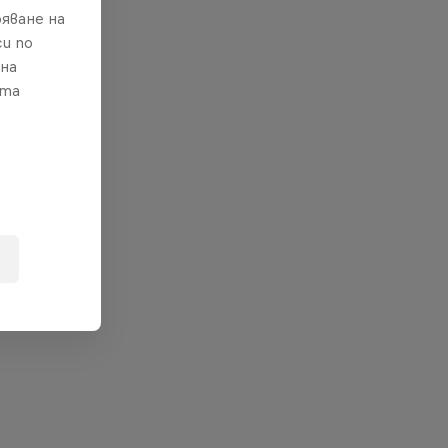
яване на
и по
 на
ата