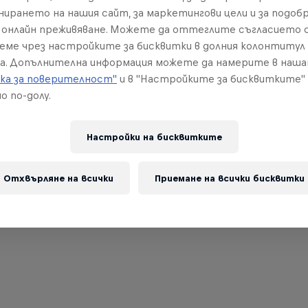
нирането на нашия сайт, за маркетингови цели и за подобр
онлайн преживяване. Можете да оттеглите съгласието с
реме чрез настройките за бисквитки в долния колонтитул
а. Допълнителна информация можете да намерите в наш
ка за поверителност"
и в "Настройките за бисквитките"
о по-долу.
Настройки на бисквитките
Отхвърляне на всички
Приемане на всички бисквитки