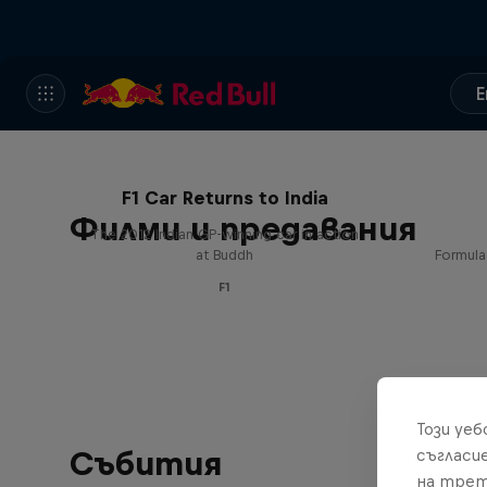
E
F1 Car Returns to India
Филми и предавания
The 2012 Indian GP-winning car in action
at Buddh
Formula
F1
Този уе
Събития
съгласи
на трет