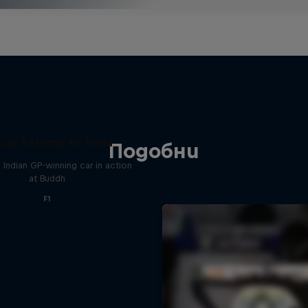
Car Returns to India
Подобни
 Indian GP-winning car in action
at Buddh
F1