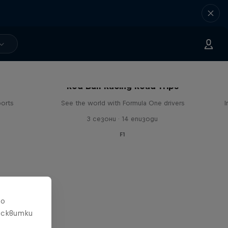
Red Bull Racing Road Trips
ports
See the world with Formula One drivers
I
3 сезони · 14 епизоди
F1
то
исквитки