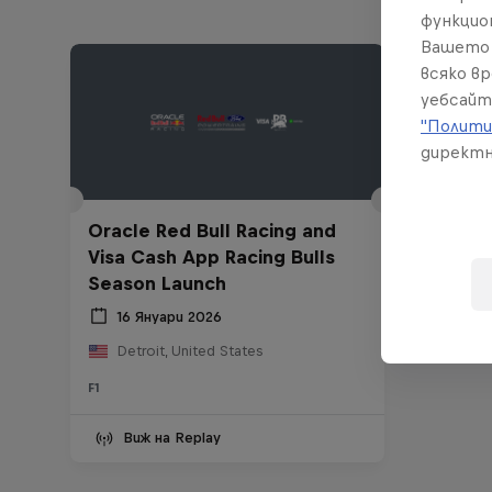
функцио
Вашето 
всяко в
уебсайт
"Полити
директн
Oracle Red Bull Racing and
Visa Cash App Racing Bulls
Season Launch
16 Януари 2026
Detroit, United States
F1
Виж на Replay