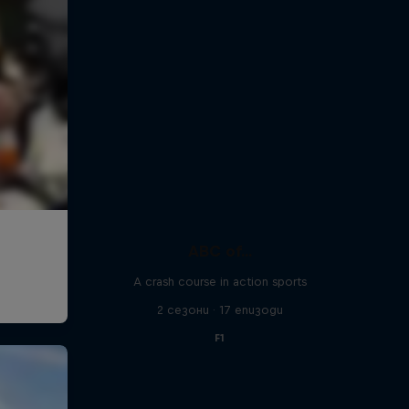
ABC of...
A crash course in action sports
2 сезони · 17 епизоди
F1