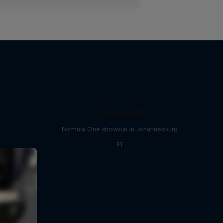
Chasing RB7
Formula One showrun in Johannesburg
F1