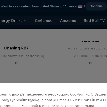
Continue
Want to see content from United States of America
?
nergy Drinks
Събития
Атлети
Red Bull TV
ABC of...
Chasing RB7
A crash course in action s
2 сезони · 17 епизоди
 One showrun in Johannesburg
F1
F1
бсайт използва технически необходими бисквитки. С Ваше
е този уебсайт използва допълнителни бисквитки (в т.ч. б
и страни) или подобни технологии, за да гарантира