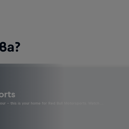
ва?
orts
four - this is your home for Red Bull Motorsports. Watch …