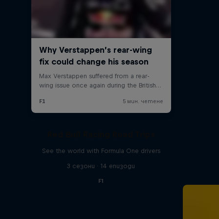
Red Bull Racing Road Trips
See the world with Formula One drivers
3 сезони · 14 епизоди
F1