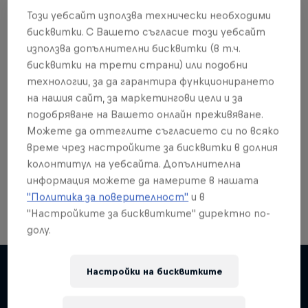
Този уебсайт използва технически необходими
бисквитки. С Вашето съгласие този уебсайт
използва допълнителни бисквитки (в т.ч.
бисквитки на трети страни) или подобни
Още от това?
технологии, за да гарантира функционирането
на нашия сайт, за маркетингови цели и за
подобряване на Вашето онлайн преживяване.
Можете да оттеглите съгласието си по всяко
Skateboarding
време чрез настройките за бисквитки в долния
колонтитул на уебсайта. Допълнителна
Welcome to the Red Bull Skateboarding hub, your
source for skateboarding news, videos, rider …
информация можете да намерите в нашата
"Политика за поверителност"
и в
"Настройките за бисквитките" директно по-
долу.
Skate Tales
Настройки на бисквитките
Discover the world of skate with Madars Apse
Подобни
5 сезони · 27 епизоди