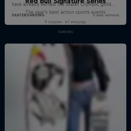
Red Bull Signature Series
The year's best action sports events
9 сезони · 67 епизоди
SURFING