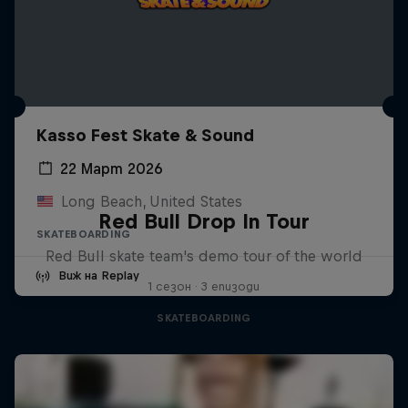
Kasso Fest Skate & Sound
22 Март 2026
Long Beach, United States
Red Bull Drop In Tour
SKATEBOARDING
Red Bull skate team's demo tour of the world
Виж на Replay
1 сезон · 3 епизоди
SKATEBOARDING