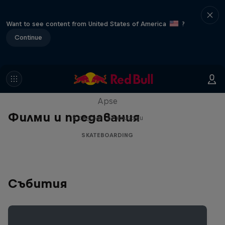
Want to see content from United States of America
?
Continue
Skate Tales
Discover the world of skate with Madars
Apse
Филми и предавания
5 сезони · 27 епизоди
SKATEBOARDING
Събития