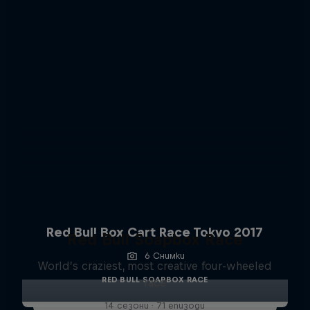
Red Bull Box Cart Race Tokyo 2017
Red Bull Soapbox Race
6 Снимки
World’s craziest, most creative four-wheeled
RED BULL SOAPBOX RACE
race
14 сезони · 71 епизоди