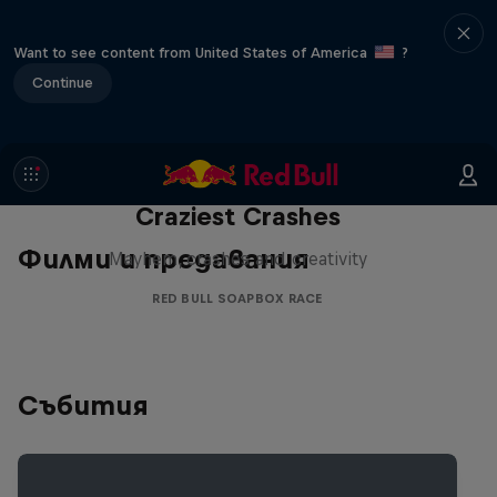
Want to see content from United States of America
?
Continue
Red Bull Soapbox Race: 50
Craziest Crashes
Филми и предавания
Mayhem, crashes and creativity
RED BULL SOAPBOX RACE
Събития