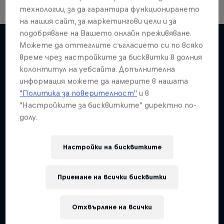
технологии, за да гарантира функционирането
на нашия сайт, за маркетингови цели и за
Red Bull Soapbox Race: 50
подобряване на Вашето онлайн преживяване.
Можете да оттеглите съгласието си по всяко
Crowd Favourites
време чрез настройките за бисквитки в долния
Подобни
Mayhem, crashes and creativity
колонтитул на уебсайта. Допълнителна
информация можете да намерите в нашата
RED BULL SOAPBOX RACE
"Политика за поверителност"
и в
"Настройките за бисквитките" директно по-
долу.
Настройки на бисквитките
Приемане на всички бисквитки
Отхвърляне на всички